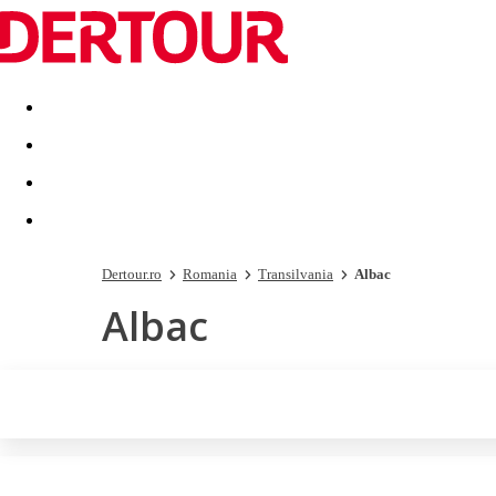
Destinatii
Vacanta perfecta
OFERTE DE NERATAT
Dertour.ro
Romania
Transilvania
Albac
Albac