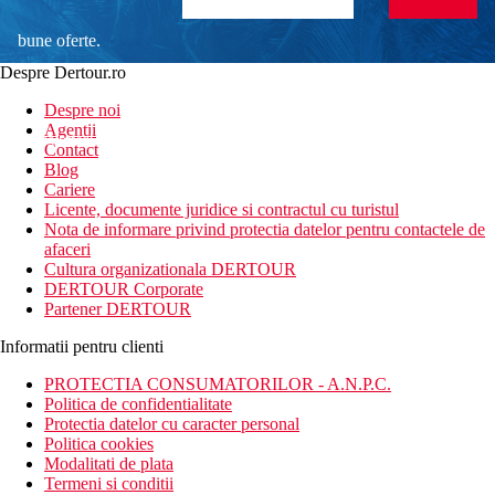
bune oferte.
Despre Dertour.ro
Inscrie-te la
Despre noi
Agentii
newsletter!
Contact
Blog
Cariere
Licente, documente juridice si contractul cu turistul
Nota de informare privind protectia datelor pentru contactele de
afaceri
Cultura organizationala DERTOUR
DERTOUR Corporate
Partener DERTOUR
Informatii pentru clienti
PROTECTIA CONSUMATORILOR - A.N.P.C.
Politica de confidentialitate
Protectia datelor cu caracter personal
Politica cookies
Modalitati de plata
Termeni si conditii