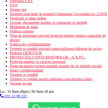
Directiva EAA
FAQ
Despre noi
Drepturi principale in temeiul Ordonantei Guvernului nr. 2/2018
Verificare si plata online
Licente, documente juridice si contractul cu turistul
Modalitati de plata
Politica cookies
Nota de informare privind protectia datelor pentru contactele de
afaceri
Politica de confidentialitate
Termeni si conditii privind comercializarea biletelor de avion
Partener DERTOUR
PROTECTIA CONSUMATORILOR - A.N.P.C.
Protectia datelor cu caracter personal
Protectia datelor pentru paginile noastre de pe retelele sociale
Setari confidentialitate
Termeni si conditii
Termeni si conditii pentru utilizarea voucherului cadou
Vacante in rate
Lu - Vi 8am-20pm l Sb 9am-18 pm
031 22 99 222