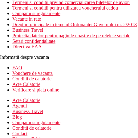
Termeni si conditii privind comercializarea biletelor de avion
Termeni si conditii pentru utilizarea voucherului cadou
Campanii si regulamente
Vacante in rate
Drepturi principale in temeiul Ordonantei Guvernului nr. 2/2018
Business Travel
Protectia datelor pentru paginile noastre de pe retelele sociale
Setari confidentialitate
Directiva EAA
Informatii despre vacanta
FAQ
Vouchere de vacanta
Conditii de calatorie
Acte Calatorie
Verificare si plata online
Acte Calatorie
Agentii
Business Travel
Blog
Campanii si regulamente
Conditii de calatorie
Contact