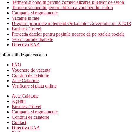
Termeni si conditii privind comercializarea biletelor de avion
Termeni si conditii pentru utilizarea voucherului cadou
Campanii si regulamente
Vacante in rate
Drepturi principale in temeiul Ordonantei Guvernului nr. 2/2018
Business Travel
Protectia datelor pentru paginile noastre de pe retelele sociale
Setari confidentialitate
Directiva EAA
Informatii despre vacanta
FAQ
Vouchere de vacanta
Conditii de calatorie
Acte Calatorie
Verificare si plata online
Acte Calatorie
Agentii
Business Travel
Campanii si regulamente
Conditii de calatorie
Contact
Directiva EAA