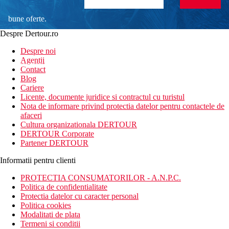
bune oferte.
Despre Dertour.ro
Inscrie-te la
Despre noi
Agentii
newsletter!
Contact
Blog
Cariere
Licente, documente juridice si contractul cu turistul
Nota de informare privind protectia datelor pentru contactele de
afaceri
Cultura organizationala DERTOUR
DERTOUR Corporate
Partener DERTOUR
Informatii pentru clienti
PROTECTIA CONSUMATORILOR - A.N.P.C.
Politica de confidentialitate
Protectia datelor cu caracter personal
Politica cookies
Modalitati de plata
Termeni si conditii