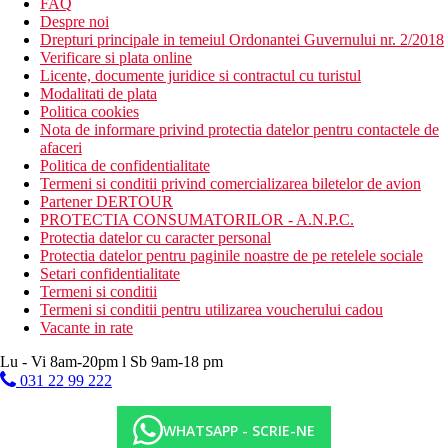
FAQ
Despre noi
Drepturi principale in temeiul Ordonantei Guvernului nr. 2/2018
Verificare si plata online
Licente, documente juridice si contractul cu turistul
Modalitati de plata
Politica cookies
Nota de informare privind protectia datelor pentru contactele de
afaceri
Politica de confidentialitate
Termeni si conditii privind comercializarea biletelor de avion
Partener DERTOUR
PROTECTIA CONSUMATORILOR - A.N.P.C.
Protectia datelor cu caracter personal
Protectia datelor pentru paginile noastre de pe retelele sociale
Setari confidentialitate
Termeni si conditii
Termeni si conditii pentru utilizarea voucherului cadou
Vacante in rate
Lu - Vi 8am-20pm l Sb 9am-18 pm
031 22 99 222
WHATSAPP - SCRIE-NE