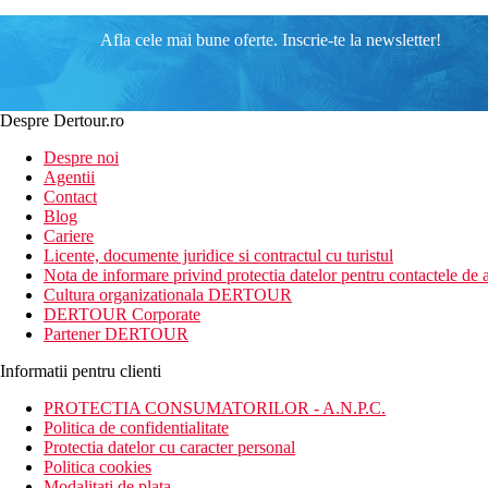
Afla cele mai bune oferte. Inscrie-te la newsletter!
Despre Dertour.ro
Despre noi
Agentii
Contact
Blog
Cariere
Licente, documente juridice si contractul cu turistul
Nota de informare privind protectia datelor pentru contactele de a
Cultura organizationala DERTOUR
DERTOUR Corporate
Partener DERTOUR
Informatii pentru clienti
PROTECTIA CONSUMATORILOR - A.N.P.C.
Politica de confidentialitate
Protectia datelor cu caracter personal
Politica cookies
Modalitati de plata