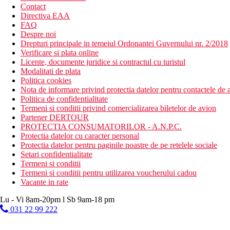
Contact
Directiva EAA
FAQ
Despre noi
Drepturi principale in temeiul Ordonantei Guvernului nr. 2/2018
Verificare si plata online
Licente, documente juridice si contractul cu turistul
Modalitati de plata
Politica cookies
Nota de informare privind protectia datelor pentru contactele de a
Politica de confidentialitate
Termeni si conditii privind comercializarea biletelor de avion
Partener DERTOUR
PROTECTIA CONSUMATORILOR - A.N.P.C.
Protectia datelor cu caracter personal
Protectia datelor pentru paginile noastre de pe retelele sociale
Setari confidentialitate
Termeni si conditii
Termeni si conditii pentru utilizarea voucherului cadou
Vacante in rate
Lu - Vi 8am-20pm l Sb 9am-18 pm
031 22 99 222