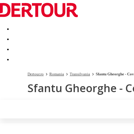
Destinatii
Vacanta perfecta
OFERTE DE NERATAT
Dertour.ro
Romania
Transilvania
Sfantu Gheorghe - Co
Sfantu Gheorghe - 