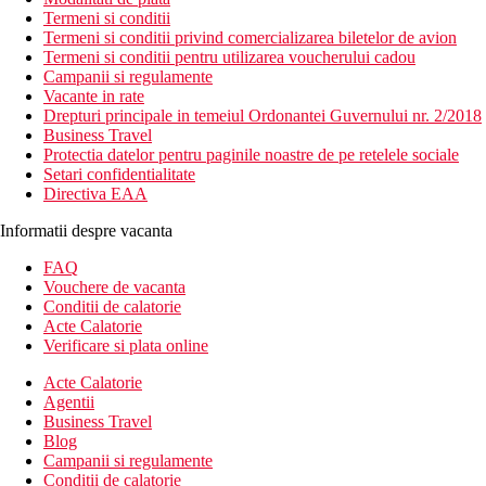
Termeni si conditii
Termeni si conditii privind comercializarea biletelor de avion
Termeni si conditii pentru utilizarea voucherului cadou
Campanii si regulamente
Vacante in rate
Drepturi principale in temeiul Ordonantei Guvernului nr. 2/2018
Business Travel
Protectia datelor pentru paginile noastre de pe retelele sociale
Setari confidentialitate
Directiva EAA
Informatii despre vacanta
FAQ
Vouchere de vacanta
Conditii de calatorie
Acte Calatorie
Verificare si plata online
Acte Calatorie
Agentii
Business Travel
Blog
Campanii si regulamente
Conditii de calatorie