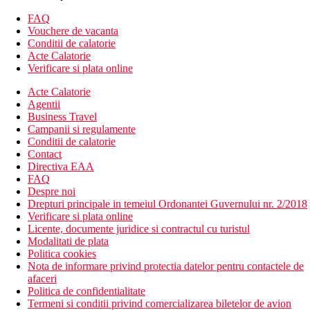
seif (contra cost)
FAQ
Wifi
Vouchere de vacanta
Descrierea hotelului
Conditii de calatorie
Hotelul dispune de:
Acte Calatorie
Verificare si plata online
Wifi
Acte Calatorie
aer conditionat
Agentii
receptie deschisa non stop
Business Travel
schimb valutar
Campanii si regulamente
bancomat
Conditii de calatorie
2 piscine
Contact
1 piscina pentru copii
Directiva EAA
umbrele de soare si sezlonguri gratuite
FAQ
lift
Despre noi
serviciu de trezire
Drepturi principale in temeiul Ordonantei Guvernului nr. 2/2018
parcare (contra cost)
Verificare si plata online
menaj zilnic
Licente, documente juridice si contractul cu turistul
servicii de curatatorie (contra cost)
Modalitati de plata
teren de joaca pentru copii
Politica cookies
restaurant tip bufet
Nota de informare privind protectia datelor pentru contactele de
bar langa piscina
afaceri
terasa
Politica de confidentialitate
gradina
Termeni si conditii privind comercializarea biletelor de avion