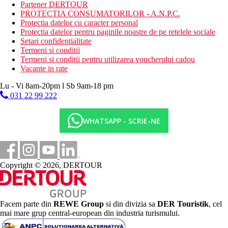
Descrierea plajei
Partener DERTOUR
plaja cu nisip
PROTECTIA CONSUMATORILOR - A.N.P.C.
Protectia datelor cu caracter personal
Activitati sportive gratuite
Protectia datelor pentru paginile noastre de pe retelele sociale
plaja
Setari confidentialitate
divertisment de seară
Termeni si conditii
animatori
Termeni si conditii pentru utilizarea voucherului cadou
mini golf
Vacante in rate
tenis de masa
muzica/spectacol live
Lu - Vi 8am-20pm l Sb 9am-18 pm
031 22 99 222
Activitati sportive contra cost
biliard
WHATSAPP - SCRIE-NE
teren de golf (la maxim 3 km
Dieta
Mic dejun tip bufet (07:30 - 10:30). Demipensiune: inclusiv
micul dejun si pranzul sau cina. All inclusive: mic dejun, pranz si
Copyright © 2026, DERTOUR
cina. Micul dejun, pranzul si cina numai in restaurante selectate.
Apa, bauturi racoritoare, cafea si ceai, bere, vin, bauturi cu
alcool si cocktailuri la anumite ore. Fast food (10:00 a.m. - 6:00
p.m.).
Facem parte din
REWE Group
si din divizia sa
DER Touristik
, cel
Categoria oficiala
mai mare grup central-european din industria turismului.
3 stele