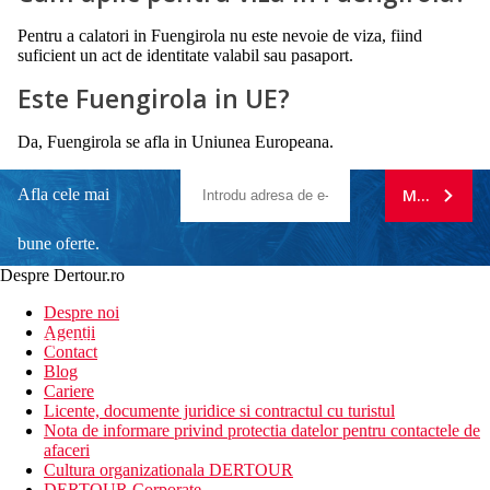
Pentru a calatori in Fuengirola nu este nevoie de viza, fiind
suficient un act de identitate valabil sau pasaport.
Este Fuengirola in UE?
Da, Fuengirola se afla in Uniunea Europeana.
Afla cele mai
MA ABONE
bune oferte.
Despre Dertour.ro
Inscrie-te la
Despre noi
Agentii
newsletter!
Contact
Blog
Cariere
Licente, documente juridice si contractul cu turistul
Nota de informare privind protectia datelor pentru contactele de
afaceri
Cultura organizationala DERTOUR
DERTOUR Corporate