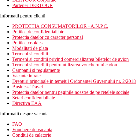
Partener DERTOUR
Informatii pentru clienti
PROTECTIA CONSUMATORILOR - A.N.P.C.
Politica de confidentialitate
Protectia datelor cu caracter personal
Politica cookies
Modalitati de plata
Termeni si conditii
Termeni si conditii privind comercializarea biletelor de avion
Termeni si conditii pentru utilizarea voucherului cadou
Campanii si regulamente
Vacante in rate
Drepturi principale in temeiul Ordonantei Guvernului nr. 2/2018
Business Travel
Protectia datelor pentru paginile noastre de pe retelele sociale
Setari confidentialitate
Directiva EAA
Informatii despre vacanta
FAQ
Vouchere de vacanta
Conditii de calatorie