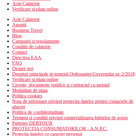
Acte Calatorie
Verificare si plata online
Acte Calatorie
Agentii
Business Travel
Blog
Campanii si regulamente
Conditii de calatorie
Contact
Directiva EAA
FAQ
Despre noi
Drepturi principale in temeiul Ordonantei Guvernului nr. 2/2018
Verificare si plata online
Licente, documente juridice si contractul cu turistul
Modalitati de plata
Politica cookies
Nota de informare privind protectia datelor pentru contactele de
afaceri
Politica de confidentialitate
Termeni si conditii privind comercializarea biletelor de avion
Partener DERTOUR
PROTECTIA CONSUMATORILOR - A.N.P.C.
Protectia datelor cu caracter personal