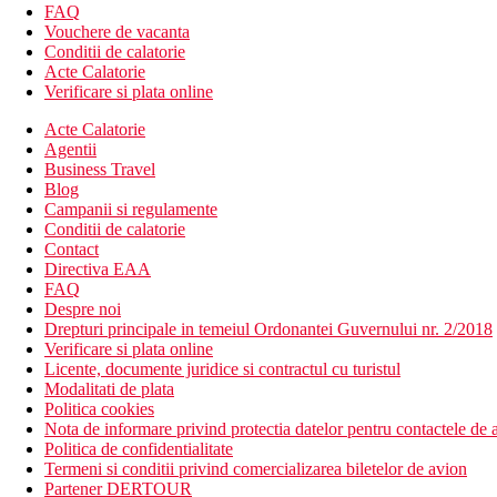
FAQ
Vouchere de vacanta
Conditii de calatorie
Acte Calatorie
Verificare si plata online
Acte Calatorie
Agentii
Business Travel
Blog
Campanii si regulamente
Conditii de calatorie
Contact
Directiva EAA
FAQ
Despre noi
Drepturi principale in temeiul Ordonantei Guvernului nr. 2/2018
Verificare si plata online
Licente, documente juridice si contractul cu turistul
Modalitati de plata
Politica cookies
Nota de informare privind protectia datelor pentru contactele de a
Politica de confidentialitate
Termeni si conditii privind comercializarea biletelor de avion
Partener DERTOUR