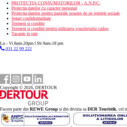
PROTECTIA CONSUMATORILOR - A.N.P.C.
Protectia datelor cu caracter personal
Protectia datelor pentru paginile noastre de pe retelele sociale
Setari confidentialitate
Termeni si conditii
Termeni si conditii pentru utilizarea voucherului cadou
Vacante in rate
Lu - Vi 8am-20pm l Sb 9am-18 pm
031 22 99 222
Copyright © 2026, DERTOUR
Facem parte din
REWE Group
si din divizia sa
DER Touristik
, cel 