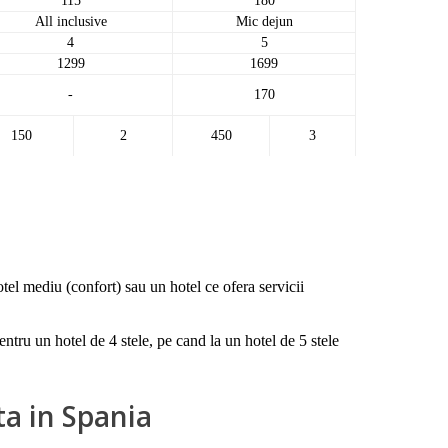
115
180
All inclusive
Mic dejun
4
5
1299
1699
-
170
150
2
450
3
otel mediu (confort) sau un hotel ce ofera servicii
entru un hotel de 4 stele, pe cand la un hotel de 5 stele
ta in Spania