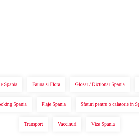
Voucher Cadou
Agentii
ie Spania
Fauna si Flora
Glosar / Dictionar Spania
ooking Spania
Plaje Spania
Sfaturi pentru o calatorie in S
Transport
Vaccinuri
Viza Spania