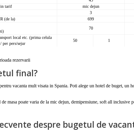
45
in tarif
mic dejun
3
R (de la)
699
70
zi)
ansport local etc. (prima celula
50
1
/ per pers/sejur
erioada rezervarii
tul final?
ci pentru vacanta mult visata in Spania. Poti alege un hotel de buget, un h
ul de masa poate varia de la mic dejun, demipensiune, soft all inclusive p
recvente despre bugetul de vacan