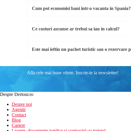
Cum pot economisi bani intr-o vacanta in Spania?
Ce costuri ascunse ar trebui sa iau in calcul?
Este mai ieftin un pachet turistic sau o rezervare 
Afla cele mai bune oferte. Inscrie-te la newsletter!
Despre Dertour.ro
Despre noi
Agentii
Contact
Blog
Cariere
Licente, documente juridice si contractul cu turistul