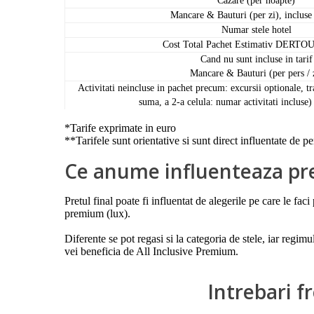
Cazare (per noapte)
Mancare & Bauturi (per zi), incluse 
Numar stele hotel
Cost Total Pachet Estimativ DERTOU
Cand nu sunt incluse in tarif
Mancare & Bauturi (per pers / 
Activitati neincluse in pachet precum: excursii optionale, tr
suma, a 2-a celula: numar activitati incluse) 
*Tarife exprimate in euro
**Tarifele sunt orientative si sunt direct influentate de p
Ce anume influenteaza pre
Pretul final poate fi influentat de alegerile pe care le fa
premium (lux).
Diferente se pot regasi si la categoria de stele, iar regim
vei beneficia de All Inclusive Premium.
Intrebari f