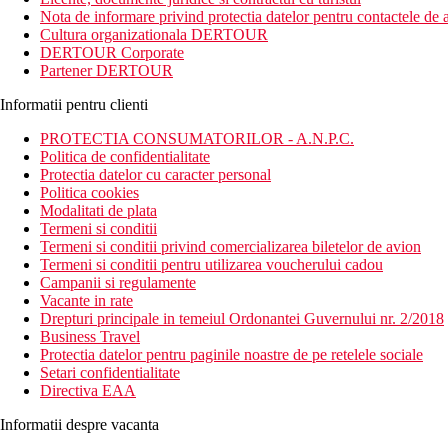
Nota de informare privind protectia datelor pentru contactele de a
Cultura organizationala DERTOUR
DERTOUR Corporate
Partener DERTOUR
Informatii pentru clienti
PROTECTIA CONSUMATORILOR - A.N.P.C.
Politica de confidentialitate
Protectia datelor cu caracter personal
Politica cookies
Modalitati de plata
Termeni si conditii
Termeni si conditii privind comercializarea biletelor de avion
Termeni si conditii pentru utilizarea voucherului cadou
Campanii si regulamente
Vacante in rate
Drepturi principale in temeiul Ordonantei Guvernului nr. 2/2018
Business Travel
Protectia datelor pentru paginile noastre de pe retelele sociale
Setari confidentialitate
Directiva EAA
Informatii despre vacanta