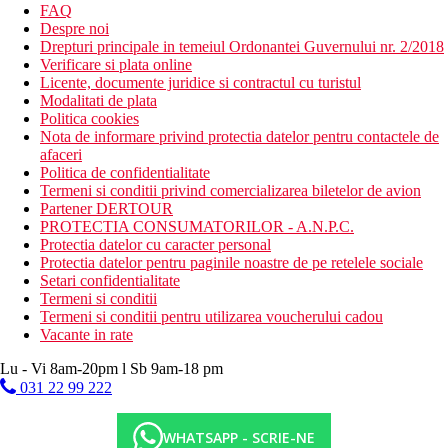
FAQ
Despre noi
Drepturi principale in temeiul Ordonantei Guvernului nr. 2/2018
Verificare si plata online
Licente, documente juridice si contractul cu turistul
Modalitati de plata
Politica cookies
Nota de informare privind protectia datelor pentru contactele de
afaceri
Politica de confidentialitate
Termeni si conditii privind comercializarea biletelor de avion
Partener DERTOUR
PROTECTIA CONSUMATORILOR - A.N.P.C.
Protectia datelor cu caracter personal
Protectia datelor pentru paginile noastre de pe retelele sociale
Setari confidentialitate
Termeni si conditii
Termeni si conditii pentru utilizarea voucherului cadou
Vacante in rate
Lu - Vi 8am-20pm l Sb 9am-18 pm
031 22 99 222
WHATSAPP - SCRIE-NE