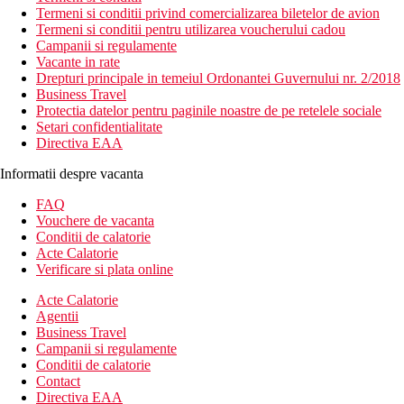
Termeni si conditii privind comercializarea biletelor de avion
Termeni si conditii pentru utilizarea voucherului cadou
Campanii si regulamente
Vacante in rate
Drepturi principale in temeiul Ordonantei Guvernului nr. 2/2018
Business Travel
Protectia datelor pentru paginile noastre de pe retelele sociale
Setari confidentialitate
Directiva EAA
Informatii despre vacanta
FAQ
Vouchere de vacanta
Conditii de calatorie
Acte Calatorie
Verificare si plata online
Acte Calatorie
Agentii
Business Travel
Campanii si regulamente
Conditii de calatorie
Contact
Directiva EAA