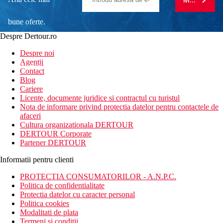
bune oferte.
Despre Dertour.ro
Inscrie-te la
Despre noi
Agentii
newsletter!
Contact
Blog
Cariere
Licente, documente juridice si contractul cu turistul
Nota de informare privind protectia datelor pentru contactele de
afaceri
Cultura organizationala DERTOUR
DERTOUR Corporate
Partener DERTOUR
Informatii pentru clienti
PROTECTIA CONSUMATORILOR - A.N.P.C.
Politica de confidentialitate
Protectia datelor cu caracter personal
Politica cookies
Modalitati de plata
Termeni si conditii