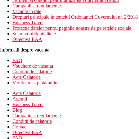
Termeni si conditii pentru utilizarea voucherului cadou
Campanii si regulamente
Vacante in rate
Drepturi principale in temeiul Ordonantei Guvernului nr. 2/2018
Business Travel
Protectia datelor pentru paginile noastre de pe retelele sociale
Setari confidentialitate
Directiva EAA
Informatii despre vacanta
FAQ
Vouchere de vacanta
Conditii de calatorie
Acte Calatorie
Verificare si plata online
Acte Calatorie
Agentii
Business Travel
Blog
Campanii si regulamente
Conditii de calatorie
Contact
Directiva EAA
FAQ