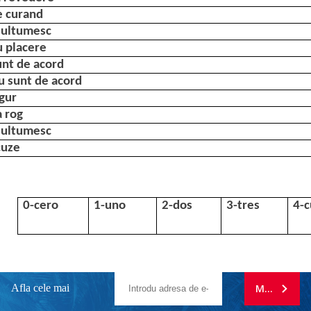
e curand
ultumesc
u placere
unt de acord
u sunt de acord
gur
a rog
ultumesc
cuze
0-cero
1-uno
2-dos
3-tres
4-c
Afla cele mai
MA ABONE