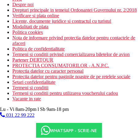
Despre noi
Drepturi principale in temeiul Ordonantei Guvernului nr. 2/2018
Verificare si plata online
Licente, documente juridice si contractul cu turistul
Modalitati de plata
Politica cookies
Nota de informare privind protectia datelor pentru contactele de
afaceri
Politica de confidentialitate
Termeni si conditii privind comercializarea biletelor de avion
Partener DERTOUR
PROTECTIA CONSUMATORILOR - A.N.P.C.
Protectia datelor cu caracter personal
Protectia datelor pentru paginile noastre de pe retelele sociale
Setari confidentialitate
Termeni si conditii
Termeni si conditii pentru utilizarea voucherului cadou
Vacante in rate
Lu - Vi 8am-20pm l Sb 9am-18 pm
031 22 99 222
WHATSAPP - SCRIE-NE