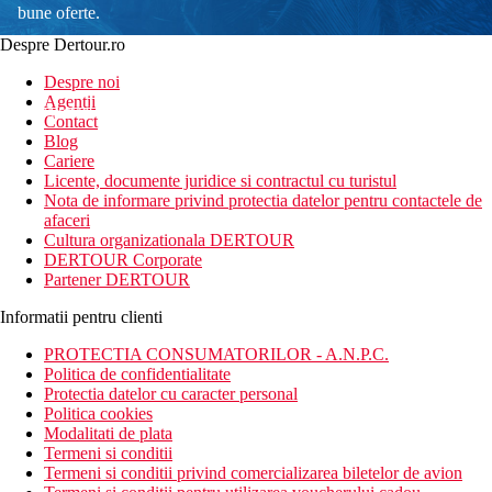
bune oferte.
Despre Dertour.ro
Inscrie-te la
Despre noi
Agentii
newsletter!
Contact
Blog
Cariere
Licente, documente juridice si contractul cu turistul
Nota de informare privind protectia datelor pentru contactele de
afaceri
Cultura organizationala DERTOUR
DERTOUR Corporate
Partener DERTOUR
Informatii pentru clienti
PROTECTIA CONSUMATORILOR - A.N.P.C.
Politica de confidentialitate
Protectia datelor cu caracter personal
Politica cookies
Modalitati de plata
Termeni si conditii
Termeni si conditii privind comercializarea biletelor de avion