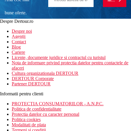
bune oferte.
Despre Dertour.ro
Inscrie-te la
Despre noi
Agentii
newsletter!
Contact
Blog
Cariere
Licente, documente juridice si contractul cu turistul
Nota de informare privind protectia datelor pentru contactele de
afaceri
Cultura organizationala DERTOUR
DERTOUR Corporate
Partener DERTOUR
Informatii pentru clienti
PROTECTIA CONSUMATORILOR - A.N.P.C.
Politica de confidentialitate
Protectia datelor cu caracter personal
Politica cookies
Modalitati de plata
Termeni si conditii