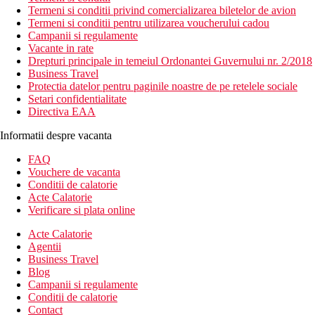
Termeni si conditii privind comercializarea biletelor de avion
Termeni si conditii pentru utilizarea voucherului cadou
Campanii si regulamente
Vacante in rate
Drepturi principale in temeiul Ordonantei Guvernului nr. 2/2018
Business Travel
Protectia datelor pentru paginile noastre de pe retelele sociale
Setari confidentialitate
Directiva EAA
Informatii despre vacanta
FAQ
Vouchere de vacanta
Conditii de calatorie
Acte Calatorie
Verificare si plata online
Acte Calatorie
Agentii
Business Travel
Blog
Campanii si regulamente
Conditii de calatorie
Contact