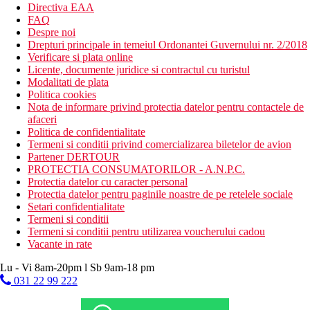
Directiva EAA
FAQ
Despre noi
Drepturi principale in temeiul Ordonantei Guvernului nr. 2/2018
Verificare si plata online
Licente, documente juridice si contractul cu turistul
Modalitati de plata
Politica cookies
Nota de informare privind protectia datelor pentru contactele de
afaceri
Politica de confidentialitate
Termeni si conditii privind comercializarea biletelor de avion
Partener DERTOUR
PROTECTIA CONSUMATORILOR - A.N.P.C.
Protectia datelor cu caracter personal
Protectia datelor pentru paginile noastre de pe retelele sociale
Setari confidentialitate
Termeni si conditii
Termeni si conditii pentru utilizarea voucherului cadou
Vacante in rate
Lu - Vi 8am-20pm l Sb 9am-18 pm
031 22 99 222