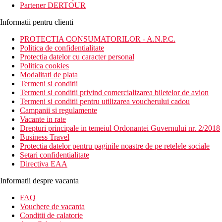
Partener DERTOUR
Informatii pentru clienti
PROTECTIA CONSUMATORILOR - A.N.P.C.
Politica de confidentialitate
Protectia datelor cu caracter personal
Politica cookies
Modalitati de plata
Termeni si conditii
Termeni si conditii privind comercializarea biletelor de avion
Termeni si conditii pentru utilizarea voucherului cadou
Campanii si regulamente
Vacante in rate
Drepturi principale in temeiul Ordonantei Guvernului nr. 2/2018
Business Travel
Protectia datelor pentru paginile noastre de pe retelele sociale
Setari confidentialitate
Directiva EAA
Informatii despre vacanta
FAQ
Vouchere de vacanta
Conditii de calatorie