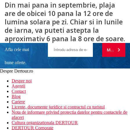
Din mai pana in septembrie, plaja
are de obicei 10 pana la 12 ore de
lumina solara pe zi. Chiar si in lunile
de iarna, va puteti astepta la
aproximativ 6 pana la 8 ore de soare.
Afla cele mai
MA ABONE
bune oferte.
Despre Dertour.ro
Inscrie-te la
Despre noi
Agentii
newsletter!
Contact
Blog
Cariere
Licente, documente juridice si contractul cu turistul
Nota de informare privind protectia datelor pentru contactele de
afaceri
Cultura organizationala DERTOUR
DERTOUR Corporate