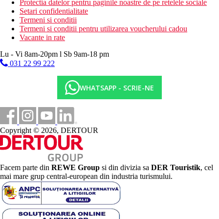
Protectia datelor pentru paginile noastre de pe retelele sociale
Setari confidentialitate
Termeni si conditii
Termeni si conditii pentru utilizarea voucherului cadou
Vacante in rate
Lu - Vi 8am-20pm l Sb 9am-18 pm
031 22 99 222
WHATSAPP - SCRIE-NE
Copyright © 2026, DERTOUR
Facem parte din
REWE Group
si din divizia sa
DER Touristik
, cel
mai mare grup central-european din industria turismului.