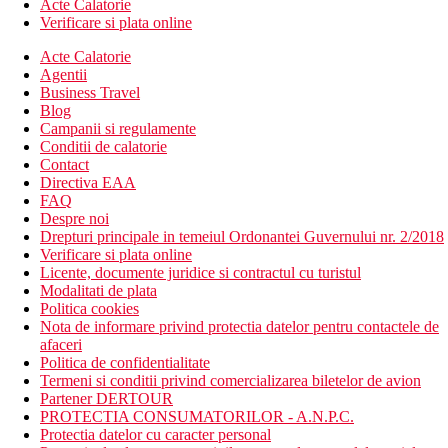
Acte Calatorie
Verificare si plata online
Acte Calatorie
Agentii
Business Travel
Blog
Campanii si regulamente
Conditii de calatorie
Contact
Directiva EAA
FAQ
Despre noi
Drepturi principale in temeiul Ordonantei Guvernului nr. 2/2018
Verificare si plata online
Licente, documente juridice si contractul cu turistul
Modalitati de plata
Politica cookies
Nota de informare privind protectia datelor pentru contactele de
afaceri
Politica de confidentialitate
Termeni si conditii privind comercializarea biletelor de avion
Partener DERTOUR
PROTECTIA CONSUMATORILOR - A.N.P.C.
Protectia datelor cu caracter personal