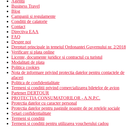
Agentii
Business Travel
Blog
Campanii si regulamente
Conditii de calatorie
Contact
Directiva EAA
FAQ
Despre noi
Drepturi principale in temeiul Ordonantei Guvernului nr. 2/2018
Verificare si plata online
Licente, documente juridice si contractul cu turistul
Modalitati de plata
Politica cookies
Nota de informare privind protectia datelor pentru contactele de
afaceri
Politica de confidentialitate
Termeni si conditii privind comercializarea biletelor de avion
Partener DERTOUR
PROTECTIA CONSUMATORILOR - A.N.P.C.
Protectia datelor cu caracter personal
Protectia datelor pentru paginile noastre de pe retelele sociale
Setari confidentialitate
Termeni si conditii
Termeni si conditii pentru utilizarea voucherului cadou