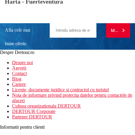
Harta -
Fuerteventura
Afla cele mai
MA ABONE
bune oferte.
Despre Dertour.ro
Inscrie-te la
Despre noi
Agentii
newsletter!
Contact
Blog
Cariere
Licente, documente juridice si contractul cu turistul
Nota de informare privind protectia datelor pentru contactele de
afaceri
Cultura organizationala DERTOUR
DERTOUR Corporate
Partener DERTOUR
Informatii pentru clienti