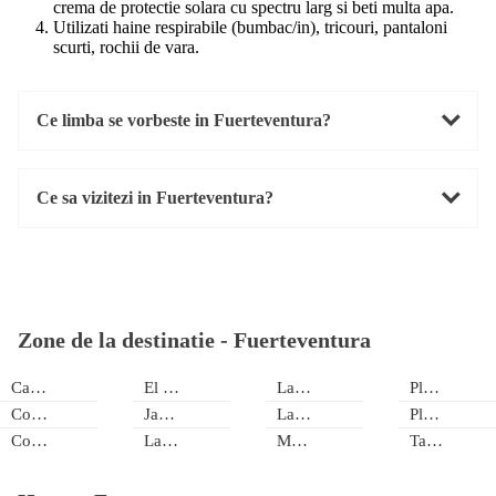
crema de protectie solara cu spectru larg si beti multa apa.
Utilizati haine respirabile (bumbac/in), tricouri, pantaloni
scurti, rochii de vara.
Ce limba se vorbeste in Fuerteventura?
Ce sa vizitezi in Fuerteventura?
Zone de la destinatie -
Fuerteventura
Caleta de Fuste
El Cotillo
La Pared
Playa de Tarajalejo
Corralejo
Jandía
Las Playitas
Playa Del Esquinzo
Costa Calma
La Oliva
Majanicho
Tamaragua