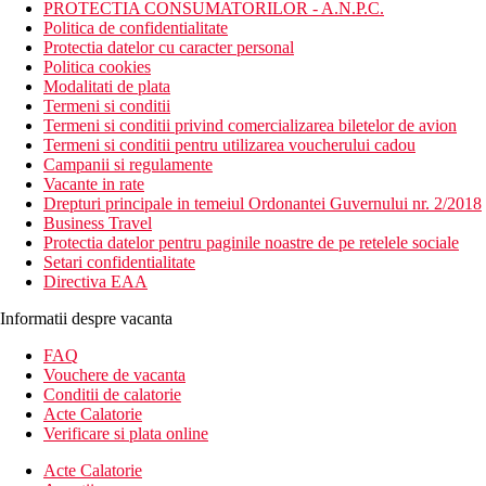
PROTECTIA CONSUMATORILOR - A.N.P.C.
Politica de confidentialitate
Protectia datelor cu caracter personal
Politica cookies
Modalitati de plata
Termeni si conditii
Termeni si conditii privind comercializarea biletelor de avion
Termeni si conditii pentru utilizarea voucherului cadou
Campanii si regulamente
Vacante in rate
Drepturi principale in temeiul Ordonantei Guvernului nr. 2/2018
Business Travel
Protectia datelor pentru paginile noastre de pe retelele sociale
Setari confidentialitate
Directiva EAA
Informatii despre vacanta
FAQ
Vouchere de vacanta
Conditii de calatorie
Acte Calatorie
Verificare si plata online
Acte Calatorie