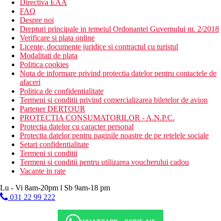
Directiva EAA
FAQ
Despre noi
Drepturi principale in temeiul Ordonantei Guvernului nr. 2/2018
Verificare si plata online
Licente, documente juridice si contractul cu turistul
Modalitati de plata
Politica cookies
Nota de informare privind protectia datelor pentru contactele de
afaceri
Politica de confidentialitate
Termeni si conditii privind comercializarea biletelor de avion
Partener DERTOUR
PROTECTIA CONSUMATORILOR - A.N.P.C.
Protectia datelor cu caracter personal
Protectia datelor pentru paginile noastre de pe retelele sociale
Setari confidentialitate
Termeni si conditii
Termeni si conditii pentru utilizarea voucherului cadou
Vacante in rate
Lu - Vi 8am-20pm l Sb 9am-18 pm
031 22 99 222