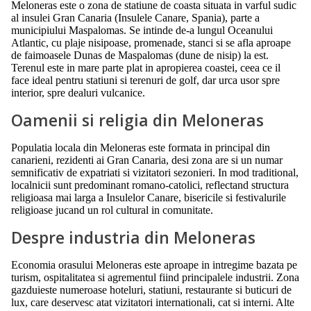
Meloneras este o zona de statiune de coasta situata in varful sudic
al insulei Gran Canaria (Insulele Canare, Spania), parte a
municipiului Maspalomas. Se intinde de-a lungul Oceanului
Atlantic, cu plaje nisipoase, promenade, stanci si se afla aproape
de faimoasele Dunas de Maspalomas (dune de nisip) la est.
Terenul este in mare parte plat in apropierea coastei, ceea ce il
face ideal pentru statiuni si terenuri de golf, dar urca usor spre
interior, spre dealuri vulcanice.
Oamenii si religia din Meloneras
Populatia locala din Meloneras este formata in principal din
canarieni, rezidenti ai Gran Canaria, desi zona are si un numar
semnificativ de expatriati si vizitatori sezonieri. In mod traditional,
localnicii sunt predominant romano-catolici, reflectand structura
religioasa mai larga a Insulelor Canare, bisericile si festivalurile
religioase jucand un rol cultural in comunitate.
Despre industria din Meloneras
Economia orasului Meloneras este aproape in intregime bazata pe
turism, ospitalitatea si agrementul fiind principalele industrii. Zona
gazduieste numeroase hoteluri, statiuni, restaurante si buticuri de
lux, care deservesc atat vizitatori internationali, cat si interni. Alte