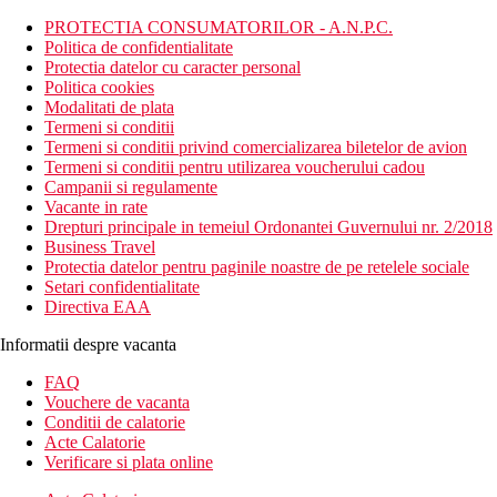
PROTECTIA CONSUMATORILOR - A.N.P.C.
Politica de confidentialitate
Protectia datelor cu caracter personal
Politica cookies
Modalitati de plata
Termeni si conditii
Termeni si conditii privind comercializarea biletelor de avion
Termeni si conditii pentru utilizarea voucherului cadou
Campanii si regulamente
Vacante in rate
Drepturi principale in temeiul Ordonantei Guvernului nr. 2/2018
Business Travel
Protectia datelor pentru paginile noastre de pe retelele sociale
Setari confidentialitate
Directiva EAA
Informatii despre vacanta
FAQ
Vouchere de vacanta
Conditii de calatorie
Acte Calatorie
Verificare si plata online