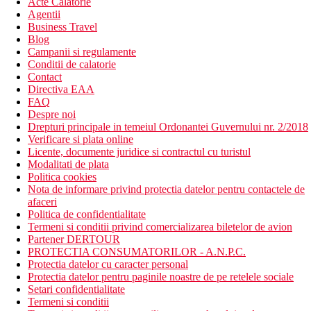
Acte Calatorie
Agentii
Business Travel
Blog
Campanii si regulamente
Conditii de calatorie
Contact
Directiva EAA
FAQ
Despre noi
Drepturi principale in temeiul Ordonantei Guvernului nr. 2/2018
Verificare si plata online
Licente, documente juridice si contractul cu turistul
Modalitati de plata
Politica cookies
Nota de informare privind protectia datelor pentru contactele de
afaceri
Politica de confidentialitate
Termeni si conditii privind comercializarea biletelor de avion
Partener DERTOUR
PROTECTIA CONSUMATORILOR - A.N.P.C.
Protectia datelor cu caracter personal
Protectia datelor pentru paginile noastre de pe retelele sociale
Setari confidentialitate
Termeni si conditii