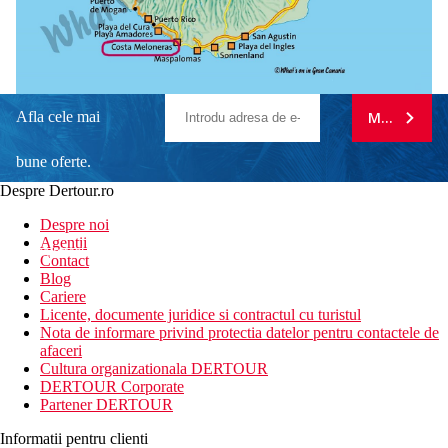
Afla cele mai
MA ABONE
bune oferte.
Despre Dertour.ro
Inscrie-te la
Despre noi
Agentii
newsletter!
Contact
Blog
Cariere
Licente, documente juridice si contractul cu turistul
Nota de informare privind protectia datelor pentru contactele de
afaceri
Cultura organizationala DERTOUR
DERTOUR Corporate
Partener DERTOUR
Informatii pentru clienti