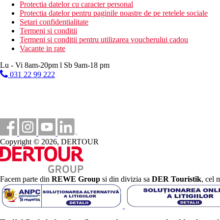
tir cu arcul
Protectia datelor cu caracter personal
darts
Protectia datelor pentru paginile noastre de pe retelele sociale
centru modern de talasoterapie cu o priveliste frumoasa asu
Setari confidentialitate
Piscina pentru copii
Termeni si conditii
loc de joaca
Termeni si conditii pentru utilizarea voucherului cadou
animatori
Vacante in rate
mini club
Lu - Vi 8am-20pm l Sb 9am-18 pm
Activitati sportive contra cost
031 22 99 222
teren de tenis (gazon artificial) cu iluminare
sauna, masaj
fitness
biliard
piscina (apa de mare incalzita la temperatura corpului) cu j
jacuzzi
o gama larga de proceduri vindecatoare si regenerative
Copyright © 2026, DERTOUR
Dieta
Mic dejun si cina tip bufet.
All inclusive disponibil
Gustare usoara (10:00-18:30)
Facem parte din
REWE Group
si din divizia sa
DER Touristik
, cel 
Inghetata pentru copii (10:00-18:30)
Cafea, ceai si desert (15:30-17:00)
Bauturi racoritoare si alcoolice locale selectate (10:00-24:00)
Barul Paseo si barul chilout nu sunt incluse in AI.