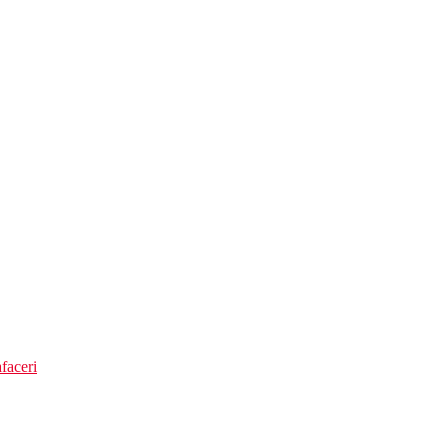
adores
cu snack bar in timpul zilei.
faceri