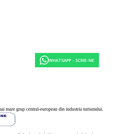
pra oceanului (Intrare de la 15 ani)
WHATSAPP - SCRIE-NE
eturi de masaj
mai mare grup central-european din industria turismului.