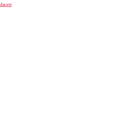
faceri
ica asupra oceanului.
co direct sub hotel, acces cu lift.
1 km.