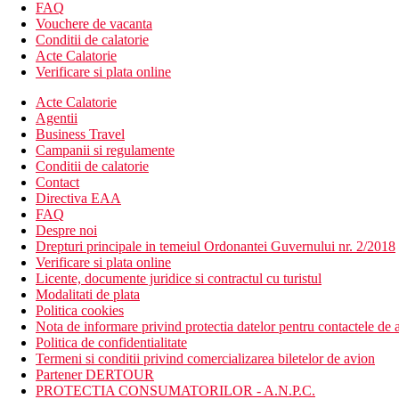
Hotelul dispune de:
FAQ
392 de camere
Vouchere de vacanta
hol cu ​​receptie
Conditii de calatorie
lifturi
Acte Calatorie
restaurant
Verificare si plata online
4 baruri
Acte Calatorie
magazine de suveniruri
Agentii
coafor
Business Travel
sala de conferinte
Campanii si regulamente
In exterior 2 piscine (1 cu aer conditionat/incalzire)
Conditii de calatorie
bar la piscina
Contact
terasa cu sezlonguri si umbrele gratuite
Directiva EAA
zona separata pentru nudisti
FAQ
Descrierea plajei
Despre noi
Plaja populara de tip caraibian, creata artificial, Playa Am
Drepturi principale in temeiul Ordonantei Guvernului nr. 2/2018
Situata intr-un golf protejat, cu intrare lina in mare
Verificare si plata online
la aproximativ 500 m de hotel
Licente, documente juridice si contractul cu turistul
Sezlonguri si umbrele de soare pe plaja, contra cost.
Modalitati de plata
In imediata vecinatate a plajei se afla restaurante si baruri 
Politica cookies
Nota de informare privind protectia datelor pentru contactele de a
Activitati sportive gratuite
Politica de confidentialitate
Program de animatie regulat in timpul zilei si serii
Termeni si conditii privind comercializarea biletelor de avion
divertisment seara
Partener DERTOUR
tenis de masa
PROTECTIA CONSUMATORILOR - A.N.P.C.