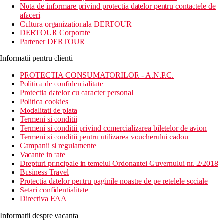
Nota de informare privind protectia datelor pentru contactele de
afaceri
Cultura organizationala DERTOUR
DERTOUR Corporate
Partener DERTOUR
Informatii pentru clienti
PROTECTIA CONSUMATORILOR - A.N.P.C.
Politica de confidentialitate
Protectia datelor cu caracter personal
Politica cookies
Modalitati de plata
Termeni si conditii
Termeni si conditii privind comercializarea biletelor de avion
Termeni si conditii pentru utilizarea voucherului cadou
Campanii si regulamente
Vacante in rate
Drepturi principale in temeiul Ordonantei Guvernului nr. 2/2018
Business Travel
Protectia datelor pentru paginile noastre de pe retelele sociale
Setari confidentialitate
Directiva EAA
Informatii despre vacanta