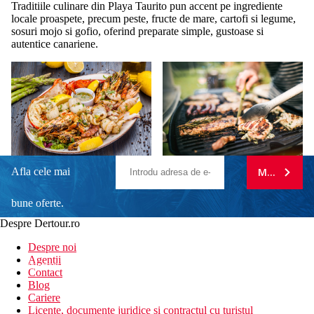
Traditiile culinare din Playa Taurito pun accent pe ingrediente
locale proaspete, precum peste, fructe de mare, cartofi si legume,
sosuri mojo si gofio, oferind preparate simple, gustoase si
autentice canariene.
Afla cele mai
MA ABONE
bune oferte.
Despre Dertour.ro
Inscrie-te la
Despre noi
Agentii
newsletter!
Contact
Blog
Cariere
Licente, documente juridice si contractul cu turistul