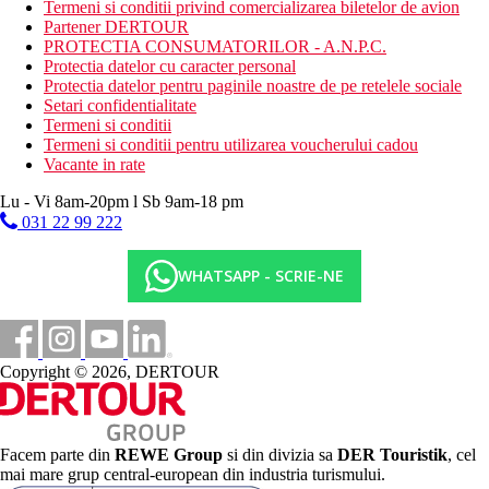
Termeni si conditii privind comercializarea biletelor de avion
Partener DERTOUR
PROTECTIA CONSUMATORILOR - A.N.P.C.
Protectia datelor cu caracter personal
Protectia datelor pentru paginile noastre de pe retelele sociale
Setari confidentialitate
Termeni si conditii
Termeni si conditii pentru utilizarea voucherului cadou
Vacante in rate
Lu - Vi 8am-20pm l Sb 9am-18 pm
031 22 99 222
WHATSAPP - SCRIE-NE
Copyright © 2026, DERTOUR
Facem parte din
REWE Group
si din divizia sa
DER Touristik
, cel
mai mare grup central-european din industria turismului.