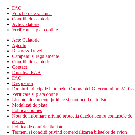
facilitatile de mai sus):
FAQ
Camera de familie: dormitor separat, living cu canapea
Vouchere de vacanta
extensibila
Conditii de calatorie
Descrierea hotelului
Acte Calatorie
Hotelul dispune de:
Verificare si plata online
hol de intrare cu receptie
Acte Calatorie
restaurant
Agentii
bar
Business Travel
bar la piscina
Campanii si regulamente
snack bar
Conditii de calatorie
Wi-Fi (gratuit)
Contact
piscina (sezlonguri si umbrele gratuite)
Directiva EAA
piscina pentru copii
FAQ
club pentru copii
Despre noi
schimb valutar
Drepturi principale in temeiul Ordonantei Guvernului nr. 2/2018
Descrierea plajei
Verificare si plata online
plaja nisipoasa
Licente, documente juridice si contractul cu turistul
umbrele si sezlonguri contra cost
Modalitati de plata
Politica cookies
Activitati sportive gratuite
Nota de informare privind protectia datelor pentru contactele de
programe de animatie
afaceri
programe de seara
Politica de confidentialitate
club pentru copii
Termeni si conditii privind comercializarea biletelor de avion