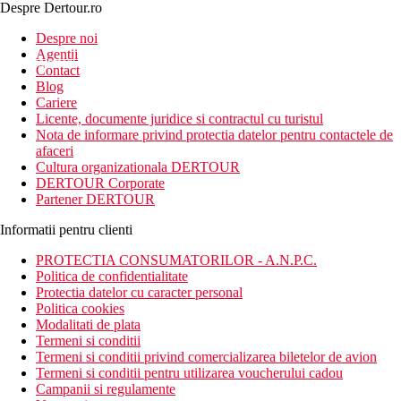
Despre Dertour.ro
Inscrie-te la
Despre noi
Agentii
newsletter!
Contact
Blog
Cariere
Licente, documente juridice si contractul cu turistul
Nota de informare privind protectia datelor pentru contactele de
afaceri
Cultura organizationala DERTOUR
DERTOUR Corporate
Partener DERTOUR
Informatii pentru clienti
PROTECTIA CONSUMATORILOR - A.N.P.C.
Politica de confidentialitate
Protectia datelor cu caracter personal
Politica cookies
Modalitati de plata
Termeni si conditii
Termeni si conditii privind comercializarea biletelor de avion
Termeni si conditii pentru utilizarea voucherului cadou
Campanii si regulamente