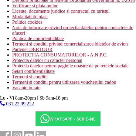
Drepturi principale in temeiul Ordonantei Guvernului nr. 2/2018
Verificare si plata online
Licente, documente juridice si contractul cu turistul
Modalitati de plata
Politica cookies
Nota de informare privind protectia datelor pentru contactele de
afaceri
Politica de confidentialitate
Termeni si conditii privind comercializarea biletelor de avion
Partener DERTOUR
PROTECTIA CONSUMATORILOR - A.N.P.C.
Protectia datelor cu caracter personal
Protectia datelor pentru paginile noastre de pe retelele sociale
Setari confidentialitate
Termeni si conditii
Termeni si conditii pentru utilizarea voucherului cadou
Vacante in rate
Lu - Vi 8am-20pm l Sb 9am-18 pm
031 22 99 222
WHATSAPP - SCRIE-NE