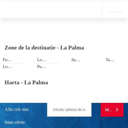
Zone de la destinatie -
La Palma
Fuencaliente
Los Llanos
Santa Cruz
Tazacorte
Los Cancajos
Puerto de Naos
Harta -
La Palma
Afla cele mai
MA ABONE
bune oferte.