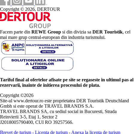
Copyright © 2026, DERTOUR
Facem parte din
REWE Group
si din divizia sa
DER Touristik
, cel
mai mare grup central-european din industria turismului.
Tariful final al ofertelor afisate pe site se regaseste in ultimul pas al
rezervarii, inainte de initierea procesului de plata.
Copyright ©
2026
Site-ul www.dertour.ro este proprietatea DER Touristik Deutschland
Gmbh si este operat de TRAVEL BRANDS S.A.
TRAVEL BRANDS SA, cu sediul social in Bucuresti, Strada
Reinvierii 3-5, Etaj 1, Sector 2
J2018005790400, CUI RO 39257566.
Brevet de turism
-
Licenta de turism
-
Anexa la licenta de turism