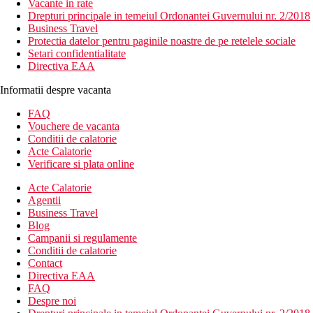
Vacante in rate
Drepturi principale in temeiul Ordonantei Guvernului nr. 2/2018
Business Travel
Protectia datelor pentru paginile noastre de pe retelele sociale
Setari confidentialitate
Directiva EAA
Informatii despre vacanta
FAQ
Vouchere de vacanta
Conditii de calatorie
Acte Calatorie
Verificare si plata online
Acte Calatorie
Agentii
Business Travel
Blog
Campanii si regulamente
Conditii de calatorie
Contact
Directiva EAA
FAQ
Despre noi