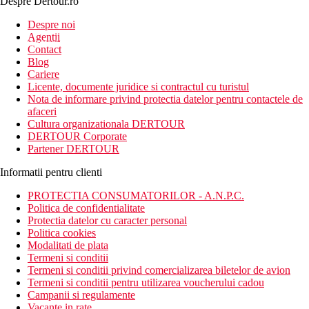
Despre Dertour.ro
Inscrie-te la
Despre noi
Agentii
newsletter!
Contact
Blog
Cariere
Licente, documente juridice si contractul cu turistul
Nota de informare privind protectia datelor pentru contactele de
afaceri
Cultura organizationala DERTOUR
DERTOUR Corporate
Partener DERTOUR
Informatii pentru clienti
PROTECTIA CONSUMATORILOR - A.N.P.C.
Politica de confidentialitate
Protectia datelor cu caracter personal
Politica cookies
Modalitati de plata
Termeni si conditii
Termeni si conditii privind comercializarea biletelor de avion
Termeni si conditii pentru utilizarea voucherului cadou
Campanii si regulamente
Vacante in rate