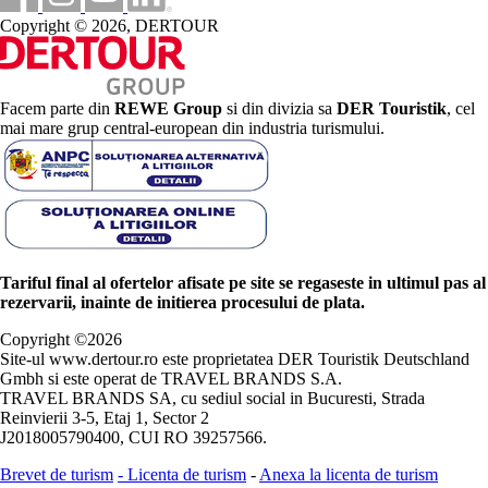
Copyright © 2026, DERTOUR
Facem parte din
REWE Group
si din divizia sa
DER Touristik
, cel
mai mare grup central-european din industria turismului.
Tariful final al ofertelor afisate pe site se regaseste in ultimul pas al
rezervarii, inainte de initierea procesului de plata.
Copyright ©
2026
Site-ul www.dertour.ro este proprietatea DER Touristik Deutschland
Gmbh si este operat de TRAVEL BRANDS S.A.
TRAVEL BRANDS SA, cu sediul social in Bucuresti, Strada
Reinvierii 3-5, Etaj 1, Sector 2
J2018005790400, CUI RO 39257566.
Brevet de turism
-
Licenta de turism
-
Anexa la licenta de turism