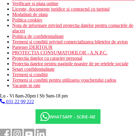
Verificare si plata online
Licente, documente juridice si contractul cu turistul
Modalitati de plata
Politica cookies
Nota de informare privind protectia datelor pentru contactele de
afaceri
Politica de confidentialitate
Termeni si conditii privind comercializarea biletelor de avion
Partener DERTOUR
PROTECTIA CONSUMATORILOR - A.N.P.C.
Protectia datelor cu caracter personal
Protectia datelor pentru paginile noastre de pe retelele sociale
Setari confidentialitate
Termeni si conditii
Termeni si conditii pentru utilizarea voucherului cadou
Vacante in rate
Lu - Vi 8am-20pm l Sb 9am-18 pm
031 22 99 222
WHATSAPP - SCRIE-NE