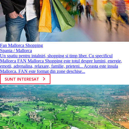
Fan Mallorca Shopping
Spania / Mallorca
Un spatiu pentru intalniri, shopping si timp liber. Cu specificul
Mallorca FAN Mallorca Shopping este totul despre lumini, energie,
emotii, adrenalina, relaxare, familie, prieteni... Aceasta este insula
Mallorca. FAN este format din zone deschise...
SUNT INTERESAT