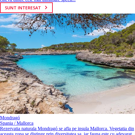
SUNT INTERESAT
Mondragó
Spania / Mallorca
Rezervatia naturala Mondragó se afla pe insula Mallorca. Vegetatia din
aceasta zona se distinge prin diversitatea sa, iar fauna este cu adevarat