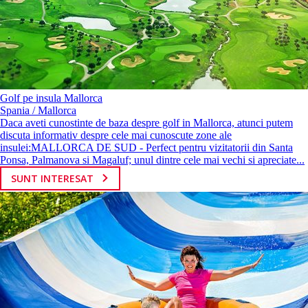
Golf pe insula Mallorca
Spania / Mallorca
Daca aveti cunostinte de baza despre golf in Mallorca, atunci putem
discuta informativ despre cele mai cunoscute zone ale
insulei:MALLORCA DE SUD - Perfect pentru vizitatorii din Santa
Ponsa, Palmanova si Magaluf; unul dintre cele mai vechi si apreciate...
SUNT INTERESAT