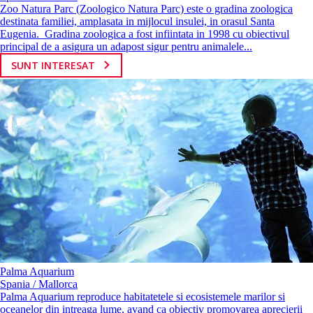
Zoo Natura Parc (Zoologico Natura Parc) este o gradina zoologica
destinata familiei, amplasata in mijlocul insulei, in orasul Santa
Eugenia. Gradina zoologica a fost infiintata in 1998 cu obiectivul
principal de a asigura un adapost sigur pentru animalele...
SUNT INTERESAT
Palma Aquarium
Spania / Mallorca
Palma Aquarium reproduce habitatetele si ecosistemele marilor si
oceanelor din intreaga lume, avand ca obiectiv promovarea aprecierii