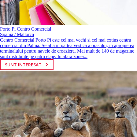
Porto Pi Centro Comercial
Spania / Mallorca
Centro Comercial Porto Pi este cel mai vechi si cel mai extins centru
comercial din Palma. Se afla in partea vestica a orasului, in apropierea
terminalului pentru navele de croaziera. Mai mult de 140 de magazine
sunt distribuite pe patru etaje. In afara zonei...
SUNT INTERESAT