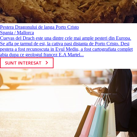
Pestera Dragonului de langa Porto Cristo
Spania / Mallorca
Cuevas del Drach este una dintre cele mai ample pesteri din Europa.
Se afla pe tarmul de est, la cativa pasi distanta de Porto Cristo. Desi
pestera a fost recunoscuta in Evul Mediu, a fost cartografiata complet
abia dupa ce geologul francez E.A Martel...
SUNT INTERESAT