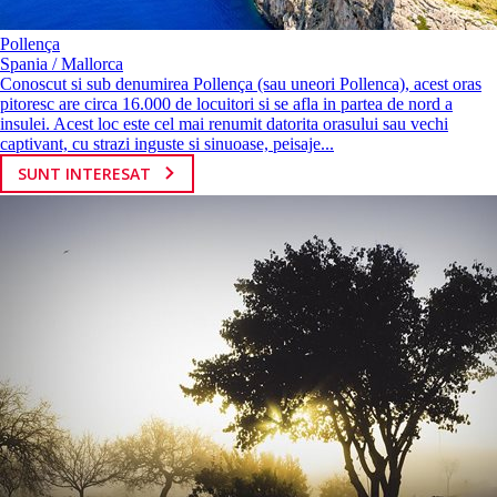
Pollença
Spania / Mallorca
Conoscut si sub denumirea Pollença (sau uneori Pollenca), acest oras
pitoresc are circa 16.000 de locuitori si se afla in partea de nord a
insulei. Acest loc este cel mai renumit datorita orasului sau vechi
captivant, cu strazi inguste si sinuoase, peisaje...
SUNT INTERESAT