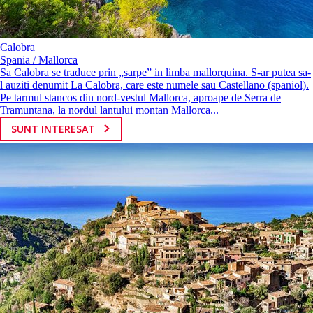
Calobra
Spania / Mallorca
Sa Calobra se traduce prin „sarpe” in limba mallorquina. S-ar putea sa-
l auziti denumit La Calobra, care este numele sau Castellano (spaniol).
Pe tarmul stancos din nord-vestul Mallorca, aproape de Serra de
Tramuntana, la nordul lantului montan Mallorca...
SUNT INTERESAT