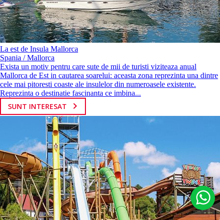
La est de Insula Mallorca
Spania / Mallorca
Exista un motiv pentru care sute de mii de turisti viziteaza anual
Mallorca de Est in cautarea soarelui: aceasta zona reprezinta una dintre
cele mai pitoresti coaste ale insulelor din numeroasele existente.
Reprezinta o destinatie fascinanta ce imbina...
SUNT INTERESAT