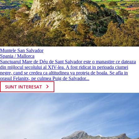
Muntele San Salvador
Spania / Mallorca
Sanctuarul Mare de Déu de Sant Salvador este o manastire ce dateaza
din mijlocul secolului al XIV-lea. A fost ridicat in perioada ciumei
negre, cand se credea ca altitudinea va proteja de boala. Se afla in
orasul Felanitx, pe culmea Puig de Salvador...
SUNT INTERESAT