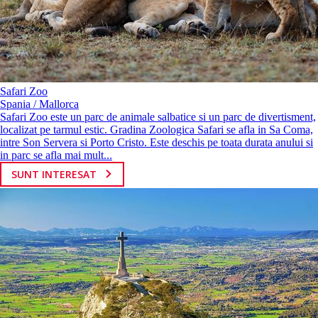
Safari Zoo
Spania / Mallorca
Safari Zoo este un parc de animale salbatice si un parc de divertisment,
localizat pe tarmul estic. Gradina Zoologica Safari se afla in Sa Coma,
intre Son Servera si Porto Cristo. Este deschis pe toata durata anului si
in parc se afla mai mult...
SUNT INTERESAT