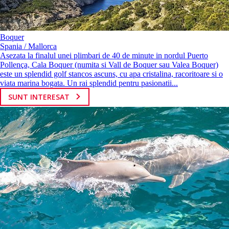
Boquer
Spania / Mallorca
Asezata la finalul unei plimbari de 40 de minute in nordul Puerto
Pollença, Cala Boquer (numita si Vall de Boquer sau Valea Boquer)
este un splendid golf stancos ascuns, cu apa cristalina, racoritoare si o
viata marina bogata. Un rai splendid pentru pasionatii...
SUNT INTERESAT