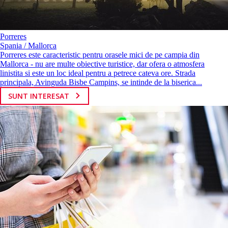
Porreres
Spania / Mallorca
Porreres este caracteristic pentru orasele mici de pe campia din
Mallorca - nu are multe obiective turistice, dar ofera o atmosfera
linistita si este un loc ideal pentru a petrece cateva ore. Strada
principala, Avinguda Bisbe Campins, se intinde de la biserica...
SUNT INTERESAT