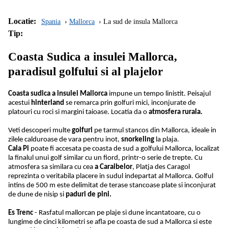
Locatie:
Spania
Mallorca
La sud de insula Mallorca
Tip:
Coasta Sudica a insulei Mallorca,
paradisul golfului si al plajelor
Coasta sudica a insulei Mallorca
impune un tempo linistit. Peisajul
acestui
hinterland
se remarca prin golfuri mici, inconjurate de
platouri cu roci si margini taioase. Locatia da o
atmosfera rurala.
Veti descoperi multe
golfuri
pe tarmul stancos din Mallorca, ideale in
zilele calduroase de vara pentru inot,
snorkeling
la plaja.
Cala Pi
poate fi accesata pe coasta de sud a golfului Mallorca, localizat
la finalul unui golf similar cu un fiord, printr-o serie de trepte. Cu
atmosfera sa similara cu cea
a Caraibelor
, Platja des Caragol
reprezinta o veritabila placere in sudul indepartat al Mallorca. Golful
intins de 500 m este delimitat de terase stancoase plate si inconjurat
de dune de nisip si
paduri de pini.
Es Trenc
- Rasfatul mallorcan pe plaje si dune incantatoare, cu o
lungime de cinci kilometri se afla pe coasta de sud a Mallorca si este