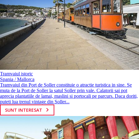
Tramvaiul istoric
Spania / Mallorca
Tramvaiul din Port de Soller constituie o atractie turistica in sine. Se
muta de la Port de Soller la satul Soller prin vale. Calatorii sai pot
aprecia plantatiile de lamai, maslini si portocali pe parcurs. Daca doriti,
puteti lua trenul vintage din Soller...
SUNT INTERESAT