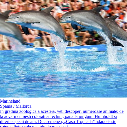
Marineland
Spania / Mallorca
In gradina zoologica a acesteia, veti descoperi numeroase animale: de
la acvarii cu pesti colorati si rechini, pana la pinguini Humboldt si
diferite specii de ara. De asemenea, „Casa Tropicala” adaposteste
cateva dintre cele mai uimitoare specii...