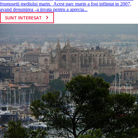
frumusetii mediului marin. Acest parc marin a fost infiintat in 2007,
avand denumirea „a invata pentru a aprecia...
SUNT INTERESAT