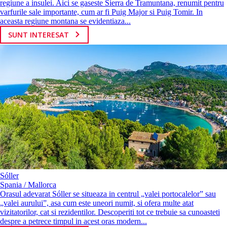
regiune a insulei. Aici se gaseste Sierra de Tramuntana, renumit pentru
varfurile sale importante, cum ar fi Puig Major si Puig Tomir. In
aceasta regiune montana se evidentiaza...
SUNT INTERESAT
Sóller
Spania / Mallorca
Orasul adevarat Sóller se situeaza in centrul „valei portocalelor” sau
„valei aurului”, asa cum este uneori numit, si ofera multe atat
vizitatorilor, cat si rezidentilor. Descoperiti tot ce trebuie sa cunoasteti
despre a petrece timpul in acest oras modern...