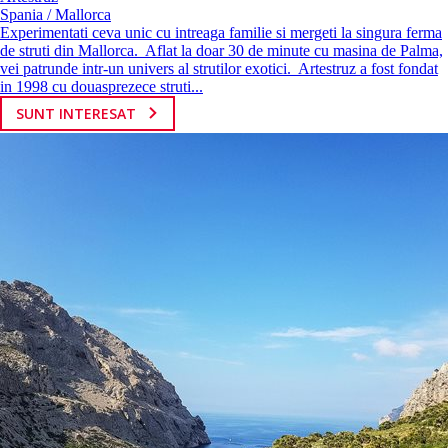
Spania / Mallorca
Experimentati ceva unic cu intreaga familie si mergeti la singura ferma
de struti din Mallorca. Aflat la doar 30 de minute cu masina de Palma,
vei patrunde intr-un univers al strutilor exotici. Artestruz a fost fondat
in 1998 cu douasprezece struti...
SUNT INTERESAT