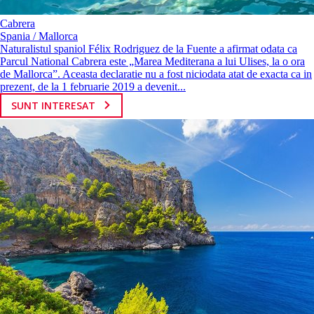
Cabrera
Spania / Mallorca
Naturalistul spaniol Félix Rodriguez de la Fuente a afirmat odata ca
Parcul National Cabrera este „Marea Mediterana a lui Ulises, la o ora
de Mallorca”. Aceasta declaratie nu a fost niciodata atat de exacta ca in
prezent, de la 1 februarie 2019 a devenit...
SUNT INTERESAT