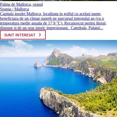
Palma de Mallorca, orasul
Spania / Mallorca
Capitala insulei Mallorca, localizata in golful cu acelasi nume,
beneficiaza de un climat superb pe parcursul intregului an (cu o
temperatura medie anuala de 17,9 °C). Recunoscut pentru litoral,
dispune si de un oras istoric impresionant. Catedrala, Palatul...
SUNT INTERESAT