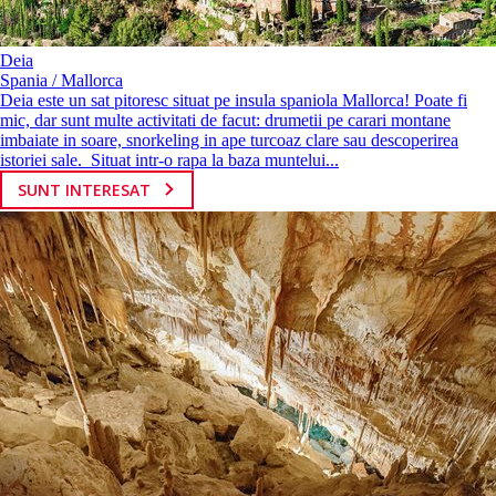
Deia
Spania / Mallorca
Deia este un sat pitoresc situat pe insula spaniola Mallorca! Poate fi
mic, dar sunt multe activitati de facut: drumetii pe carari montane
imbaiate in soare, snorkeling in ape turcoaz clare sau descoperirea
istoriei sale. Situat intr-o rapa la baza muntelui...
SUNT INTERESAT