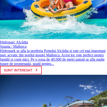
Hidroparc Alcúdia
Spania / Mallorca
Hidropark se afla la periferia Portului Alcúdia si este cel mai important
parc acvatic din nordul insulei Mallorca. Acest loc este perfect pentru
familii si copii mici. Pe o zona de 40.000 de metri patrati se afla multe
trasee de promenada, spatii pentru...
SUNT INTERESAT