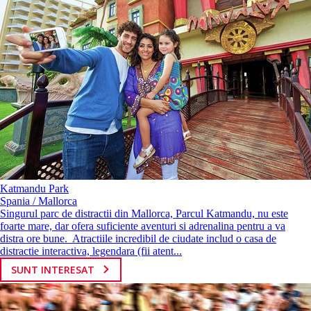
Katmandu Park
Spania / Mallorca
Singurul parc de distractii din Mallorca, Parcul Katmandu, nu este
foarte mare, dar ofera suficiente aventuri si adrenalina pentru a va
distra ore bune. Atractiile incredibil de ciudate includ o casa de
distractie interactiva, legendara (fii atent...
SUNT INTERESAT