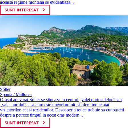
aceasta regiune montana se evidentiaza...
SUNT INTERESAT
Sóller
Spania / Mallorca
Orasul adevarat Sóller se situeaza in centrul „valei portocalelor” sau
„valei aurului”, asa cum este uneori numit, si ofera multe atat
vizitatorilor, cat si rezidentilor. Descoperiti tot ce trebuie sa cunoasteti
despre a petrece timpul in acest oras modern...
SUNT INTERESAT