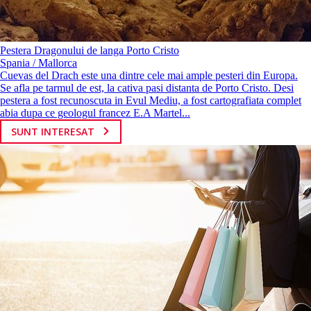
Pestera Dragonului de langa Porto Cristo
Spania / Mallorca
Cuevas del Drach este una dintre cele mai ample pesteri din Europa.
Se afla pe tarmul de est, la cativa pasi distanta de Porto Cristo. Desi
pestera a fost recunoscuta in Evul Mediu, a fost cartografiata complet
abia dupa ce geologul francez E.A Martel...
SUNT INTERESAT