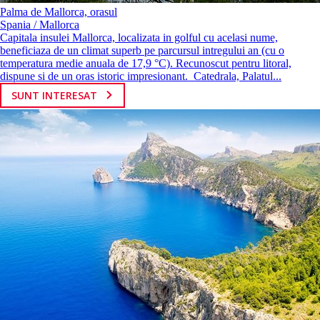
Palma de Mallorca, orasul
Spania / Mallorca
Capitala insulei Mallorca, localizata in golful cu acelasi nume,
beneficiaza de un climat superb pe parcursul intregului an (cu o
temperatura medie anuala de 17,9 °C). Recunoscut pentru litoral,
dispune si de un oras istoric impresionant. Catedrala, Palatul...
SUNT INTERESAT