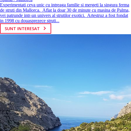
Experimentati ceva unic cu intreaga familie si mergeti la singura ferma
de struti din Mallorca. Aflat la doar 30 de minute cu masina de Palma,
vei patrunde intr-un univers al strutilor exotici. Artestruz a fost fondat
in 1998 cu douasprezece struti...
SUNT INTERESAT