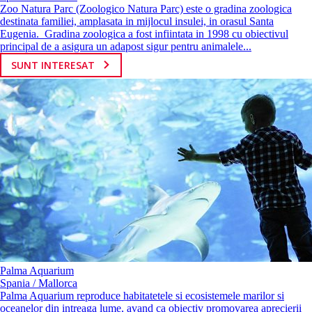
Zoo Natura Parc (Zoologico Natura Parc) este o gradina zoologica
destinata familiei, amplasata in mijlocul insulei, in orasul Santa
Eugenia. Gradina zoologica a fost infiintata in 1998 cu obiectivul
principal de a asigura un adapost sigur pentru animalele...
SUNT INTERESAT
Palma Aquarium
Spania / Mallorca
Palma Aquarium reproduce habitatetele si ecosistemele marilor si
oceanelor din intreaga lume, avand ca obiectiv promovarea aprecierii