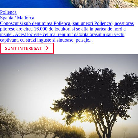
Pollença
Spania / Mallorca
Conoscut si sub denumirea Pollença (sau uneori Pollenca), acest oras
pitoresc are circa 16.000 de locuitori si se afla in partea de nord a
insulei. Acest loc este cel mai renumit datorita orasului sau vechi
captivant, cu strazi inguste si sinuoase, peisaje...
SUNT INTERESAT