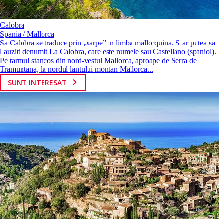
Calobra
Spania / Mallorca
Sa Calobra se traduce prin „sarpe” in limba mallorquina. S-ar putea sa-
l auziti denumit La Calobra, care este numele sau Castellano (spaniol).
Pe tarmul stancos din nord-vestul Mallorca, aproape de Serra de
Tramuntana, la nordul lantului montan Mallorca...
SUNT INTERESAT