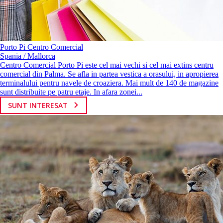
Porto Pi Centro Comercial
Spania / Mallorca
Centro Comercial Porto Pi este cel mai vechi si cel mai extins centru
comercial din Palma. Se afla in partea vestica a orasului, in apropierea
terminalului pentru navele de croaziera. Mai mult de 140 de magazine
sunt distribuite pe patru etaje. In afara zonei...
SUNT INTERESAT