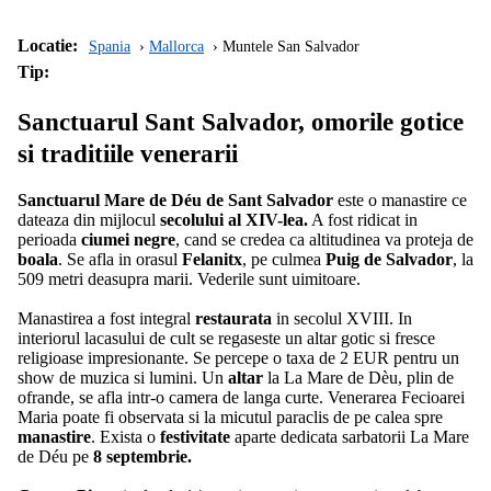
Locatie:
Spania
Mallorca
Muntele San Salvador
Tip:
Sanctuarul Sant Salvador, omorile gotice
si traditiile venerarii
Sanctuarul Mare de Déu de Sant Salvador
este o manastire ce
dateaza din mijlocul
secolului al XIV-lea.
A fost ridicat in
perioada
ciumei negre
, cand se credea ca altitudinea va proteja de
boala
. Se afla in orasul
Felanitx
, pe culmea
Puig de Salvador
, la
509 metri deasupra marii. Vederile sunt uimitoare.
Manastirea a fost integral
restaurata
in secolul XVIII. In
interiorul lacasului de cult se regaseste un altar gotic si fresce
religioase impresionante. Se percepe o taxa de 2 EUR pentru un
show de muzica si lumini. Un
altar
la La Mare de Dèu, plin de
ofrande, se afla intr-o camera de langa curte. Venerarea Fecioarei
Maria poate fi observata si la micutul paraclis de pe calea spre
manastire
. Exista o
festivitate
aparte dedicata sarbatorii La Mare
de Déu pe
8 septembrie.