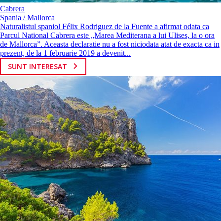
Cabrera
Spania / Mallorca
Naturalistul spaniol Félix Rodriguez de la Fuente a afirmat odata ca
Parcul National Cabrera este „Marea Mediterana a lui Ulises, la o ora
de Mallorca”. Aceasta declaratie nu a fost niciodata atat de exacta ca in
prezent, de la 1 februarie 2019 a devenit...
SUNT INTERESAT