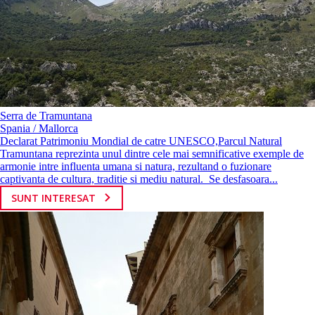
Serra de Tramuntana
Spania / Mallorca
Declarat Patrimoniu Mondial de catre UNESCO,Parcul Natural
Tramuntana reprezinta unul dintre cele mai semnificative exemple de
armonie intre influenta umana si natura, rezultand o fuzionare
captivanta de cultura, traditie si mediu natural. Se desfasoara...
SUNT INTERESAT