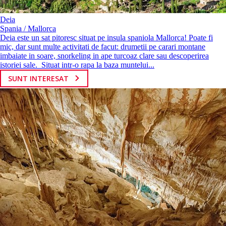
Deia
Spania / Mallorca
Deia este un sat pitoresc situat pe insula spaniola Mallorca! Poate fi
mic, dar sunt multe activitati de facut: drumetii pe carari montane
imbaiate in soare, snorkeling in ape turcoaz clare sau descoperirea
istoriei sale. Situat intr-o rapa la baza muntelui...
SUNT INTERESAT