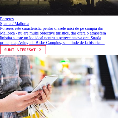
Porreres
Spania / Mallorca
Porreres este caracteristic pentru orasele mici de pe campia din
Mallorca - nu are multe obiective turistice, dar ofera o atmosfera
linistita si este un loc ideal pentru a petrece cateva ore. Strada
principala, Avinguda Bisbe Campins, se intinde de la biserica...
SUNT INTERESAT