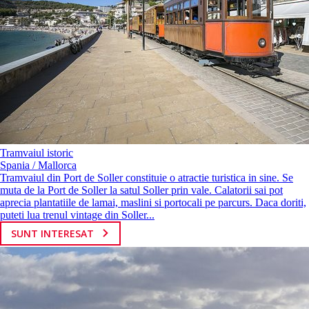
Tramvaiul istoric
Spania / Mallorca
Tramvaiul din Port de Soller constituie o atractie turistica in sine. Se
muta de la Port de Soller la satul Soller prin vale. Calatorii sai pot
aprecia plantatiile de lamai, maslini si portocali pe parcurs. Daca doriti,
puteti lua trenul vintage din Soller...
SUNT INTERESAT