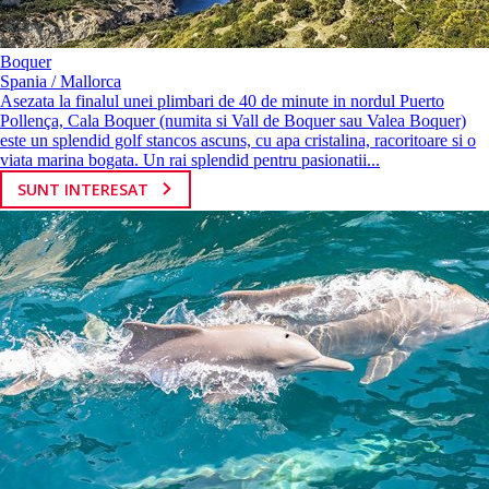
Boquer
Spania / Mallorca
Asezata la finalul unei plimbari de 40 de minute in nordul Puerto
Pollença, Cala Boquer (numita si Vall de Boquer sau Valea Boquer)
este un splendid golf stancos ascuns, cu apa cristalina, racoritoare si o
viata marina bogata. Un rai splendid pentru pasionatii...
SUNT INTERESAT