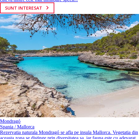
SUNT INTERESAT
Mondragó
Spania / Mallorca
Rezervatia naturala Mondragó se afla pe insula Mallorca. Vegetatia din
aceasta zona se distinge prin diversitatea sa, iar fauna este cu adevarat