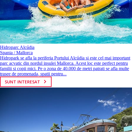
Hidroparc Alcúdia
Spania / Mallorca
Hidropark se afla la periferia Portului Alcúdia si este cel mai important
parc acvatic din nordul insulei Mallorca. Acest loc este perfect pentru
familii si copii mici. Pe o zona de 40.000 de metri patrati se afla multe
trasee de promenada, spatii pentru...
SUNT INTERESAT