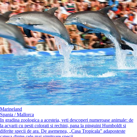
Marineland
Spania / Mallorca
In gradina zoologica a acesteia, veti descoperi numeroase animale: de
la acvarii cu pesti colorati si rechini, pana la pinguini Humboldt si
diferite specii de ara. De asemenea, „Casa Tropicala” adaposteste
cateva dintre cele mai uimitoare specii...