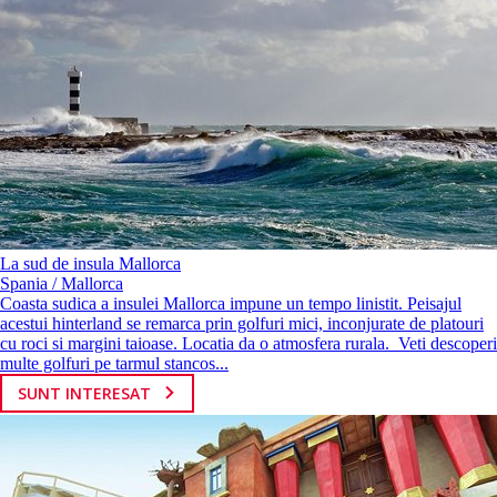
La sud de insula Mallorca
Spania / Mallorca
Coasta sudica a insulei Mallorca impune un tempo linistit. Peisajul
acestui hinterland se remarca prin golfuri mici, inconjurate de platouri
cu roci si margini taioase. Locatia da o atmosfera rurala. Veti descoperi
multe golfuri pe tarmul stancos...
SUNT INTERESAT