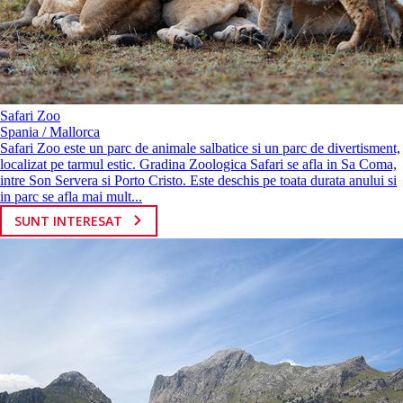
Safari Zoo
Spania / Mallorca
Safari Zoo este un parc de animale salbatice si un parc de divertisment,
localizat pe tarmul estic. Gradina Zoologica Safari se afla in Sa Coma,
intre Son Servera si Porto Cristo. Este deschis pe toata durata anului si
in parc se afla mai mult...
SUNT INTERESAT