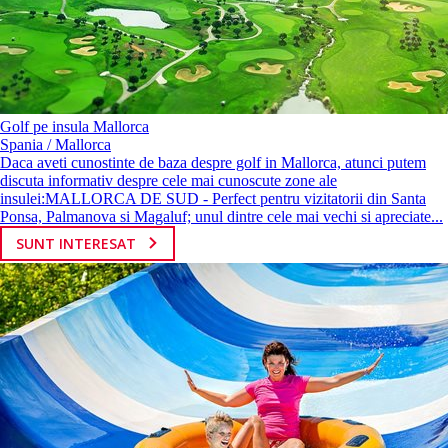
Golf pe insula Mallorca
Spania / Mallorca
Daca aveti cunostinte de baza despre golf in Mallorca, atunci putem
discuta informativ despre cele mai cunoscute zone ale
insulei:MALLORCA DE SUD - Perfect pentru vizitatorii din Santa
Ponsa, Palmanova si Magaluf; unul dintre cele mai vechi si apreciate...
SUNT INTERESAT