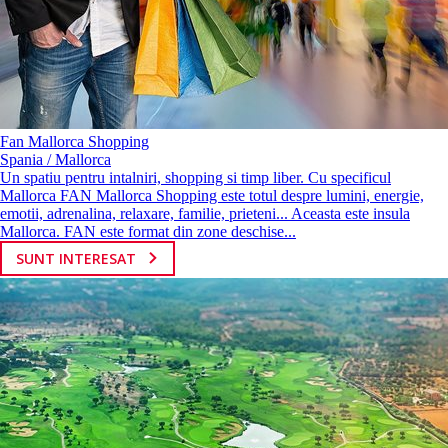
Fan Mallorca Shopping
Spania / Mallorca
Un spatiu pentru intalniri, shopping si timp liber. Cu specificul
Mallorca FAN Mallorca Shopping este totul despre lumini, energie,
emotii, adrenalina, relaxare, familie, prieteni... Aceasta este insula
Mallorca. FAN este format din zone deschise...
SUNT INTERESAT