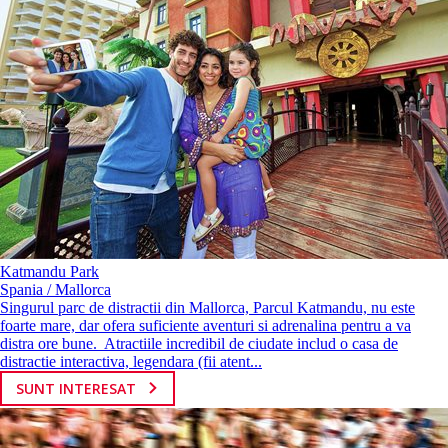
Katmandu Park
Spania / Mallorca
Singurul parc de distractii din Mallorca, Parcul Katmandu, nu este
foarte mare, dar ofera suficiente aventuri si adrenalina pentru a va
distra ore bune. Atractiile incredibil de ciudate includ o casa de
distractie interactiva, legendara (fii atent...
SUNT INTERESAT