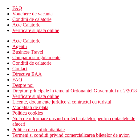
Divertisment
FAQ
Posibilitatea de divertisment in imediata apropiere a hotelului.
Vouchere de vacanta
Conditii de calatorie
Mese
Acte Calatorie
Verificare si plata online
Bufet mic dejun.
Acte Calatorie
*Optiune de cumparare demipensiune si all inclusive.
Agentii
Business Travel
Plaja
Campanii si regulamente
Conditii de calatorie
Populara plaja Playa Jardin cu nisip inchis la culoare si o intrare
Contact
treptata in mare este la aproximativ 300 m. La intrarea in mare
Directiva EAA
exista niste pietricele. Sezlonguri si umbrele sunt contra cost.
FAQ
Despre noi
Copii
Drepturi principale in temeiul Ordonantei Guvernului nr. 2/2018
Patut gratuit (la cerere).
Verificare si plata online
Licente, documente juridice si contractul cu turistul
Carduri
Modalitati de plata
Politica cookies
VISA, CE/MC.
Nota de informare privind protectia datelor pentru contactele de
afaceri
Stravovanie
Politica de confidentialitate
Mic dejun, pranz si cina tip bufet
Termeni si conditii privind comercializarea biletelor de avion