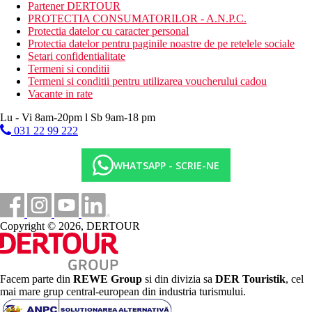
O gustare usoara in timpul zilei
Partener DERTOUR
Bauturi alcoolice si nealcoolice alese de productie locala
PROTECTIA CONSUMATORILOR - A.N.P.C.
(10:00 - 24:00)
Protectia datelor cu caracter personal
Protectia datelor pentru paginile noastre de pe retelele sociale
Site web
Setari confidentialitate
http://www.gfhoteles.com/en/index.html
Termeni si conditii
Termeni si conditii pentru utilizarea voucherului cadou
Internet
Vacante in rate
Gratuit:
wifi in hol.
Lu - Vi 8am-20pm l Sb 9am-18 pm
031 22 99 222
Distanţe
WHATSAPP - SCRIE-NE
1 km
Centrul orasului
350 m
Distanta pana la plaja
Copyright © 2026, DERTOUR
91 km
Distanta de cel mai apropiat aeroport
600 m
Facem parte din
REWE Group
si din divizia sa
DER Touristik
, cel
Centru turistic
mai mare grup central-european din industria turismului.