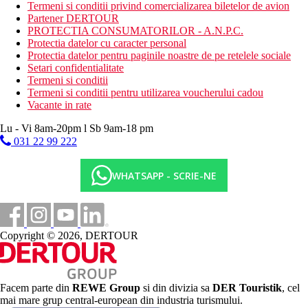
Dieta
Termeni si conditii privind comercializarea biletelor de avion
Restaurantul principal serveste toate mesele zilei cu specific
Partener DERTOUR
culinar international si local
PROTECTIA CONSUMATORILOR - A.N.P.C.
Protectia datelor cu caracter personal
Categoria oficiala
Protectia datelor pentru paginile noastre de pe retelele sociale
3 stele
Setari confidentialitate
Termeni si conditii
Distanţe
Termeni si conditii pentru utilizarea voucherului cadou
Vacante in rate
1 km
Lu - Vi 8am-20pm l Sb 9am-18 pm
Distanta pana la plaja
031 22 99 222
90 km
Distanta de cel mai apropiat aeroport
WHATSAPP - SCRIE-NE
Plaja
Plaja
Copyright © 2026, DERTOUR
Vacanta la plaja
Piscine
Facem parte din
REWE Group
si din divizia sa
DER Touristik
, cel
Piscina pentru copii
mai mare grup central-european din industria turismului.