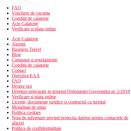
wellness & spa (masaje si tratamente faciale si corporale
de relaxare si infrumusetare)
FAQ
instalatii de agrement (minigolf, sah, tenis de masa, biliard,
Vouchere de vacanta
petanque)
Conditii de calatorie
Loc de joaca pentru copii
Acte Calatorie
excursii organizate in zona
Verificare si plata online
divertisment de seara
Acte Calatorie
organizari evenimente
Agentii
WiFi
Business Travel
servicii de curatatorie contra cost
Blog
receptie 24/7
Campanii si regulamente
Descrierea plajei
Conditii de calatorie
Plaja stancoasa la 850 de metrii distanta de hotel
Contact
Directiva EAA
Activitati sportive gratuite
FAQ
minigolf
Despre noi
tenis de masa
Drepturi principale in temeiul Ordonantei Guvernului nr. 2/2018
loc de joaca pentru copii
Verificare si plata online
Licente, documente juridice si contractul cu turistul
Activitati sportive contra cost
Modalitati de plata
echipament de tenis
Politica cookies
darts
Nota de informare privind protectia datelor pentru contactele de
biliard
afaceri
Politica de confidentialitate