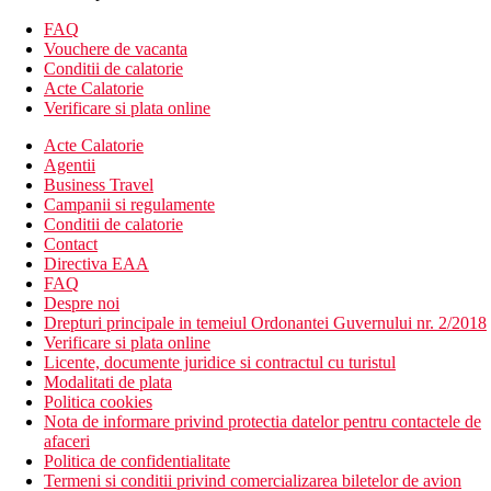
Parcul National Yala, Sejur All Inclusive la
Oceanul
Indian
.
FAQ
Asistenta:
Insotitor de grup si ghid local in zilele de
Vouchere de vacanta
circuit.
Conditii de calatorie
Verdict rapid:
O alegere inspirata pentru cei care doresc
Acte Calatorie
sa descopere Sri Lanka, prin experiente care evidentiaza
Verificare si plata online
frumusetea si diversitatea acestei destinatii.
Acte Calatorie
Itinerariu
:
Dambulla – Polonnaruwa – Minneriya – Sigiriya –
Agentii
Matale – Kandy – Nuwara Eliya – Yala – Galle – Beruwala –
Business Travel
Colombo
Campanii si regulamente
Conditii de calatorie
DATE DE PLECARE:
01 mai, 28 noiembrie
(Vacanta de
Contact
Sf.Andrei si 1 Decembrie)
Directiva EAA
FAQ
PROGRAM:
Despre noi
Drepturi principale in temeiul Ordonantei Guvernului nr. 2/2018
Ziua 1 Bucuresti – Istanbul – Colombo
Verificare si plata online
Licente, documente juridice si contractul cu turistul
Intalnire cu insotitorul de grup la Aeroportul International Henri
Modalitati de plata
Coanda Otopeni la ora 13:30 pentru imbarcare pe zborul
Politica cookies
companiei Turkish Airlines TK1040 cu destinatia Istanbul.
Nota de informare privind protectia datelor pentru contactele de
Decolare la ora 15:55 si aterizare la Istanbul la ora 17:30. Escala
afaceri
pana la ora 18:30 cand decolam cu zborul TK 730 cu destinatia
Politica de confidentialitate
Colombo.
Termeni si conditii privind comercializarea biletelor de avion