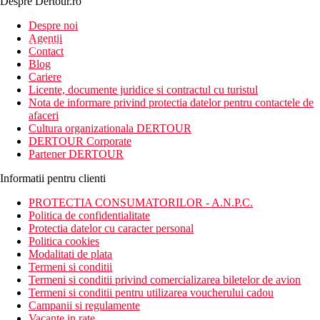
Despre Dertour.ro
Inscrie-te la
Despre noi
Agentii
newsletter!
Contact
Blog
Cariere
Licente, documente juridice si contractul cu turistul
Nota de informare privind protectia datelor pentru contactele de
afaceri
Cultura organizationala DERTOUR
DERTOUR Corporate
Partener DERTOUR
Informatii pentru clienti
PROTECTIA CONSUMATORILOR - A.N.P.C.
Politica de confidentialitate
Protectia datelor cu caracter personal
Politica cookies
Modalitati de plata
Termeni si conditii
Termeni si conditii privind comercializarea biletelor de avion
Termeni si conditii pentru utilizarea voucherului cadou
Campanii si regulamente
Vacante in rate