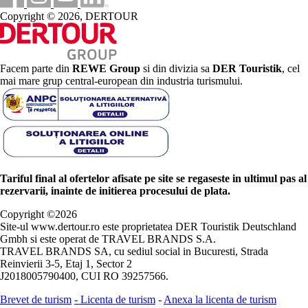
Copyright © 2026, DERTOUR
Facem parte din
REWE Group
si din divizia sa
DER Touristik
, cel
mai mare grup central-european din industria turismului.
Tariful final al ofertelor afisate pe site se regaseste in ultimul pas al
rezervarii, inainte de initierea procesului de plata.
Copyright ©
2026
Site-ul www.dertour.ro este proprietatea DER Touristik Deutschland
Gmbh si este operat de TRAVEL BRANDS S.A.
TRAVEL BRANDS SA, cu sediul social in Bucuresti, Strada
Reinvierii 3-5, Etaj 1, Sector 2
J2018005790400, CUI RO 39257566.
Brevet de turism
-
Licenta de turism
-
Anexa la licenta de turism