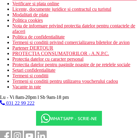
Verificare si plata online
Licente, documente juridice si contractul cu turistul
Modalitati de plata
Politica cookies
Nota de informare privind protectia datelor pentru contactele de
afaceri
Politica de confidentialitate
Termeni si conditii privind comercializarea biletelor de avion
Partener DERTOUR
PROTECTIA CONSUMATORILOR - A.N.P.C.
Protectia datelor cu caracter personal
Protectia datelor pentru paginile noastre de pe retelele sociale
Setari confidentialitate
Termeni si conditii
Termeni si conditii pentru utilizarea voucherului cadou
Vacante in rate
Lu - Vi 8am-20pm l Sb 9am-18 pm
031 22 99 222
WHATSAPP - SCRIE-NE