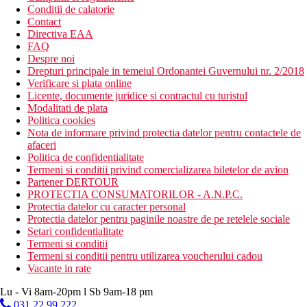
Conditii de calatorie
Contact
Directiva EAA
FAQ
Despre noi
Drepturi principale in temeiul Ordonantei Guvernului nr. 2/2018
Verificare si plata online
Licente, documente juridice si contractul cu turistul
Modalitati de plata
Politica cookies
Nota de informare privind protectia datelor pentru contactele de
afaceri
Politica de confidentialitate
Termeni si conditii privind comercializarea biletelor de avion
Partener DERTOUR
PROTECTIA CONSUMATORILOR - A.N.P.C.
Protectia datelor cu caracter personal
Protectia datelor pentru paginile noastre de pe retelele sociale
Setari confidentialitate
Termeni si conditii
Termeni si conditii pentru utilizarea voucherului cadou
Vacante in rate
Lu - Vi 8am-20pm l Sb 9am-18 pm
031 22 99 222