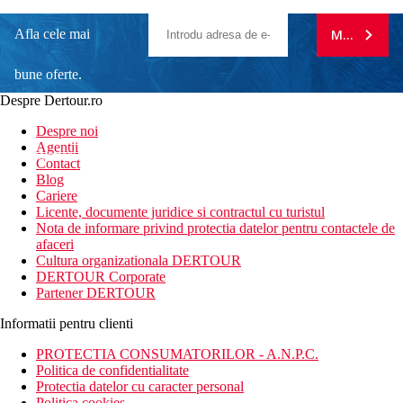
Afla cele mai
MA ABONE
bune oferte.
Despre Dertour.ro
Inscrie-te la
Despre noi
Agentii
newsletter!
Contact
Blog
Cariere
Licente, documente juridice si contractul cu turistul
Nota de informare privind protectia datelor pentru contactele de
afaceri
Cultura organizationala DERTOUR
DERTOUR Corporate
Partener DERTOUR
Informatii pentru clienti
PROTECTIA CONSUMATORILOR - A.N.P.C.
Politica de confidentialitate
Protectia datelor cu caracter personal
Politica cookies