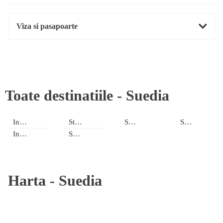
Viza si pasapoarte
Toate destinatiile -
Suedia
Insula Gotland
Stockholm
Suedia de Nord
Suedia de Sud
Insula Oland
Suedia
Harta -
Suedia