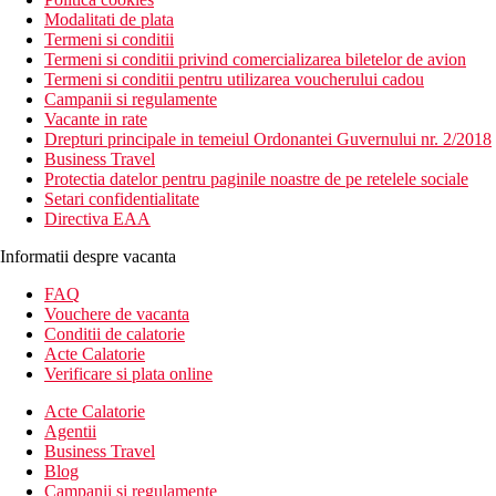
Modalitati de plata
Termeni si conditii
Termeni si conditii privind comercializarea biletelor de avion
Termeni si conditii pentru utilizarea voucherului cadou
Campanii si regulamente
Vacante in rate
Drepturi principale in temeiul Ordonantei Guvernului nr. 2/2018
Business Travel
Protectia datelor pentru paginile noastre de pe retelele sociale
Setari confidentialitate
Directiva EAA
Informatii despre vacanta
FAQ
Vouchere de vacanta
Conditii de calatorie
Acte Calatorie
Verificare si plata online
Acte Calatorie
Agentii
Business Travel
Blog
Campanii si regulamente