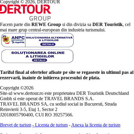
Copyright © 2026, DERTOUR
Facem parte din
REWE Group
si din divizia sa
DER Touristik
, cel
mai mare grup central-european din industria turismului.
Tariful final al ofertelor afisate pe site se regaseste in ultimul pas al
rezervarii, inainte de initierea procesului de plata.
Copyright ©
2026
Site-ul www.dertour.ro este proprietatea DER Touristik Deutschland
Gmbh si este operat de TRAVEL BRANDS S.A.
TRAVEL BRANDS SA, cu sediul social in Bucuresti, Strada
Reinvierii 3-5, Etaj 1, Sector 2
J2018005790400, CUI RO 39257566.
Brevet de turism
-
Licenta de turism
-
Anexa la licenta de turism