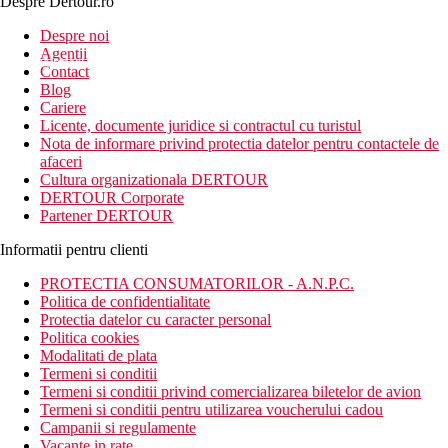
Despre Dertour.ro
Inscrie-te la
Despre noi
Agentii
newsletter!
Contact
Blog
Cariere
Licente, documente juridice si contractul cu turistul
Nota de informare privind protectia datelor pentru contactele de
afaceri
Cultura organizationala DERTOUR
DERTOUR Corporate
Partener DERTOUR
Informatii pentru clienti
PROTECTIA CONSUMATORILOR - A.N.P.C.
Politica de confidentialitate
Protectia datelor cu caracter personal
Politica cookies
Modalitati de plata
Termeni si conditii
Termeni si conditii privind comercializarea biletelor de avion
Termeni si conditii pentru utilizarea voucherului cadou
Campanii si regulamente
Vacante in rate