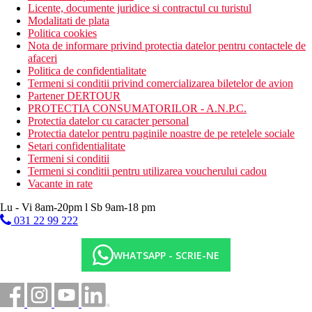
Licente, documente juridice si contractul cu turistul
Modalitati de plata
Politica cookies
Nota de informare privind protectia datelor pentru contactele de
afaceri
Politica de confidentialitate
Termeni si conditii privind comercializarea biletelor de avion
Partener DERTOUR
PROTECTIA CONSUMATORILOR - A.N.P.C.
Protectia datelor cu caracter personal
Protectia datelor pentru paginile noastre de pe retelele sociale
Setari confidentialitate
Termeni si conditii
Termeni si conditii pentru utilizarea voucherului cadou
Vacante in rate
Lu - Vi 8am-20pm l Sb 9am-18 pm
031 22 99 222
WHATSAPP - SCRIE-NE