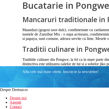
Bucatarie in Pongw
Mancaruri traditionale i
Maandazi (gogosi usor dulci, condimentate cu cardamom), 
numele de Zanzibar Mix - o supa acrisoara, condimentata, 
si papaya, sunt comune, adesea servite cu lime. Mesele su
Traditii culinare in Pongw
Traditiile culinare din Pongwe, la fel ca in mare parte di
distinctiva este utilizarea oalelor de lut si a sobelor jiko 
Afla cele mai bune oferte. Inscrie-te la newsletter!
Despre Dertour.ro
Despre noi
Agentii
Contact