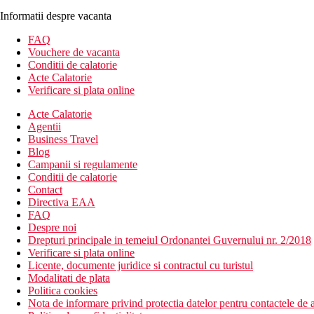
Informatii despre vacanta
FAQ
Vouchere de vacanta
Conditii de calatorie
Acte Calatorie
Verificare si plata online
Acte Calatorie
Agentii
Business Travel
Blog
Campanii si regulamente
Conditii de calatorie
Contact
Directiva EAA
FAQ
Despre noi
Drepturi principale in temeiul Ordonantei Guvernului nr. 2/2018
Verificare si plata online
Licente, documente juridice si contractul cu turistul
Modalitati de plata
Politica cookies
Nota de informare privind protectia datelor pentru contactele de a