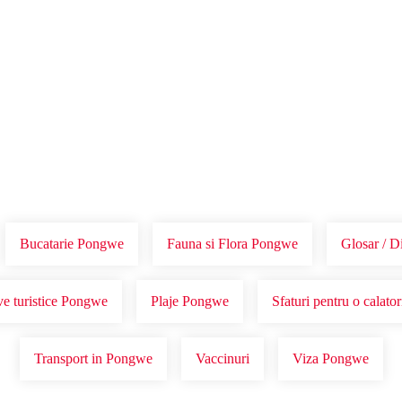
Voucher Cadou
Agentii
Bucatarie Pongwe
Fauna si Flora Pongwe
Glosar / D
ve turistice Pongwe
Plaje Pongwe
Sfaturi pentru o calat
Transport in Pongwe
Vaccinuri
Viza Pongwe