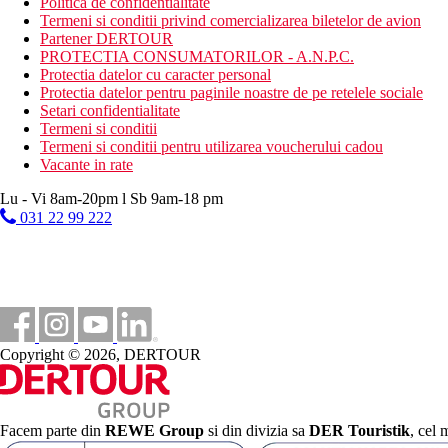
Politica de confidentialitate
Termeni si conditii privind comercializarea biletelor de avion
Partener DERTOUR
PROTECTIA CONSUMATORILOR - A.N.P.C.
Protectia datelor cu caracter personal
Protectia datelor pentru paginile noastre de pe retelele sociale
Setari confidentialitate
Termeni si conditii
Termeni si conditii pentru utilizarea voucherului cadou
Vacante in rate
Lu - Vi 8am-20pm l Sb 9am-18 pm
031 22 99 222
Copyright © 2026, DERTOUR
Facem parte din
REWE Group
si din divizia sa
DER Touristik
, cel 