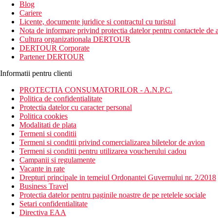
Blog
Cariere
Licente, documente juridice si contractul cu turistul
Nota de informare privind protectia datelor pentru contactele de a
Cultura organizationala DERTOUR
DERTOUR Corporate
Partener DERTOUR
Informatii pentru clienti
PROTECTIA CONSUMATORILOR - A.N.P.C.
Politica de confidentialitate
Protectia datelor cu caracter personal
Politica cookies
Modalitati de plata
Termeni si conditii
Termeni si conditii privind comercializarea biletelor de avion
Termeni si conditii pentru utilizarea voucherului cadou
Campanii si regulamente
Vacante in rate
Drepturi principale in temeiul Ordonantei Guvernului nr. 2/2018
Business Travel
Protectia datelor pentru paginile noastre de pe retelele sociale
Setari confidentialitate
Directiva EAA