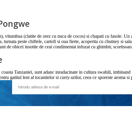
e
n Pongwe
vitumbua (clatite de orez cu nuca de cocos) si chapati cu fasole. Un alt
turnata peste chiftele, cartofi si oua fierte, acoperita cu chutney si sa
nt de obicei insotite de ceai condimentat infuzat cu ghimbir, scortisoara
e
n coasta Tanzaniei, sunt adanc inradacinate in cultura swahili, imbinand i
pentru gatitul lent al tocanitelor si curry-urilor, ceea ce sporeste aroma si