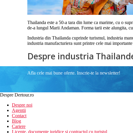
Thailanda este a 50-a tara din lume ca marime, cu o supra
de-a lungul Marii Andaman. Forma tarii este alungita, cu 
Industria din Thailanda cuprinde turismul, industria manufa
industria manufacturiera sunt printre cele mai importante
Despre industria Thailand
Afla cele mai bune oferte. Inscrie-te la newsletter!
Despre Dertour.ro
Despre noi
Agentii
Contact
Blog
Cariere
Licente, documente juridice si contractul cu turistul