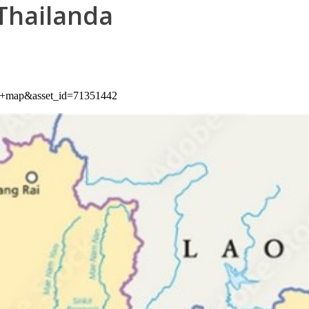
 Thailanda
land+map&asset_id=71351442