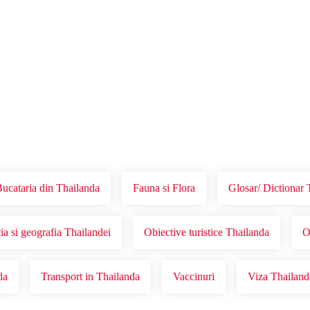
Voucher Cadou
Agentii
ucataria din Thailanda
Fauna si Flora
Glosar/ Dictionar 
ia si geografia Thailandei
Obiective turistice Thailanda
O
da
Transport in Thailanda
Vaccinuri
Viza Thailand