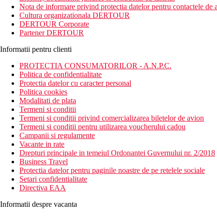
Nota de informare privind protectia datelor pentru contactele de a
Cultura organizationala DERTOUR
DERTOUR Corporate
Partener DERTOUR
Informatii pentru clienti
PROTECTIA CONSUMATORILOR - A.N.P.C.
Politica de confidentialitate
Protectia datelor cu caracter personal
Politica cookies
Modalitati de plata
Termeni si conditii
Termeni si conditii privind comercializarea biletelor de avion
Termeni si conditii pentru utilizarea voucherului cadou
Campanii si regulamente
Vacante in rate
Drepturi principale in temeiul Ordonantei Guvernului nr. 2/2018
Business Travel
Protectia datelor pentru paginile noastre de pe retelele sociale
Setari confidentialitate
Directiva EAA
Informatii despre vacanta