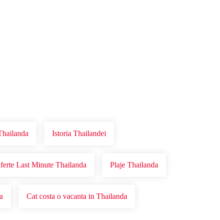
Thailanda
Istoria Thailandei
ferte Last Minute Thailanda
Plaje Thailanda
a
Cat costa o vacanta in Thailanda