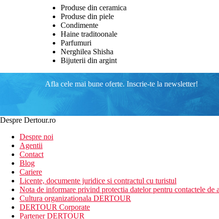
Produse din ceramica
Produse din piele
Condimente
Haine traditoonale
Parfumuri
Nerghilea Shisha
Bijuterii din argint
Afla cele mai bune oferte. Inscrie-te la newsletter!
Despre Dertour.ro
Despre noi
Agentii
Contact
Blog
Cariere
Licente, documente juridice si contractul cu turistul
Nota de informare privind protectia datelor pentru contactele de a
Cultura organizationala DERTOUR
DERTOUR Corporate
Partener DERTOUR