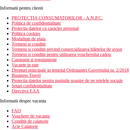
Informatii pentru clienti
PROTECTIA CONSUMATORILOR - A.N.P.C.
Politica de confidentialitate
Protectia datelor cu caracter personal
Politica cookies
Modalitati de plata
Termeni si conditii
Termeni si conditii privind comercializarea biletelor de avion
Termeni si conditii pentru utilizarea voucherului cadou
Campanii si regulamente
Vacante in rate
Drepturi principale in temeiul Ordonantei Guvernului nr. 2/2018
Business Travel
Protectia datelor pentru paginile noastre de pe retelele sociale
Setari confidentialitate
Directiva EAA
Informatii despre vacanta
FAQ
Vouchere de vacanta
Conditii de calatorie
Acte Calatorie