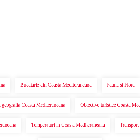
Voucher Cadou
Agentii
ana
Bucatarie din Coasta Mediteraneana
Fauna si Flora
i geografia Coasta Mediteraneana
Obiective turistice Coasta Me
teraneana
Temperaturi in Coasta Mediteraneana
Transport