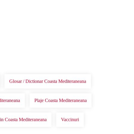
Glosar / Dictionar Coasta Mediteraneana
diteraneana
Plaje Coasta Mediteraneana
 in Coasta Mediteraneana
Vaccinuri