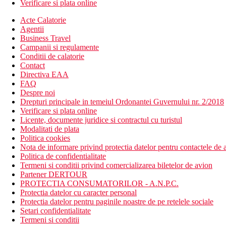
Verificare si plata online
Acte Calatorie
Agentii
Business Travel
Campanii si regulamente
Conditii de calatorie
Contact
Directiva EAA
FAQ
Despre noi
Drepturi principale in temeiul Ordonantei Guvernului nr. 2/2018
Verificare si plata online
Licente, documente juridice si contractul cu turistul
Modalitati de plata
Politica cookies
Nota de informare privind protectia datelor pentru contactele de a
Politica de confidentialitate
Termeni si conditii privind comercializarea biletelor de avion
Partener DERTOUR
PROTECTIA CONSUMATORILOR - A.N.P.C.
Protectia datelor cu caracter personal
Protectia datelor pentru paginile noastre de pe retelele sociale
Setari confidentialitate
Termeni si conditii