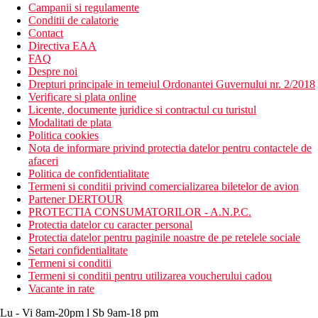
Campanii si regulamente
Conditii de calatorie
Contact
Directiva EAA
FAQ
Despre noi
Drepturi principale in temeiul Ordonantei Guvernului nr. 2/2018
Verificare si plata online
Licente, documente juridice si contractul cu turistul
Modalitati de plata
Politica cookies
Nota de informare privind protectia datelor pentru contactele de
afaceri
Politica de confidentialitate
Termeni si conditii privind comercializarea biletelor de avion
Partener DERTOUR
PROTECTIA CONSUMATORILOR - A.N.P.C.
Protectia datelor cu caracter personal
Protectia datelor pentru paginile noastre de pe retelele sociale
Setari confidentialitate
Termeni si conditii
Termeni si conditii pentru utilizarea voucherului cadou
Vacante in rate
Lu - Vi 8am-20pm l Sb 9am-18 pm