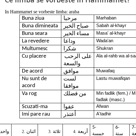
In Hammamet se vorbeste limba: araba
Buna ziua
Marhaban
مرحبا
Buna dimineata
Sabah al-khayr
صباح الخير
Buna seara
Masa' al-khayr
مساء الخير
La revedere
Wada'an
وداعا
Multumesc
Shukran
شكرا
على الرحب
Cu placere
Ala al-rahb wa al-sa
والسعة
De acord
Muwafaq
موافق
Nu sunt de
Lastu muwafiqan
لست
acord
موافقا
Va rog
Min fadlik (fem.) / M
من فضلك
fadlak (masc.)
Scuzati-ma
Afwan
عفوا
Imi pare rau
A'tadhir
أعتذر
5-
6-
7-
أربعة
ثلاثة
اثنان
واحد
ستة
خمسة
ة