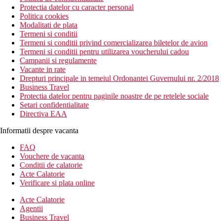
Protectia datelor cu caracter personal
Politica cookies
Modalitati de plata
Termeni si conditii
Termeni si conditii privind comercializarea biletelor de avion
Termeni si conditii pentru utilizarea voucherului cadou
Campanii si regulamente
Vacante in rate
Drepturi principale in temeiul Ordonantei Guvernului nr. 2/2018
Business Travel
Protectia datelor pentru paginile noastre de pe retelele sociale
Setari confidentialitate
Directiva EAA
Informatii despre vacanta
FAQ
Vouchere de vacanta
Conditii de calatorie
Acte Calatorie
Verificare si plata online
Acte Calatorie
Agentii
Business Travel