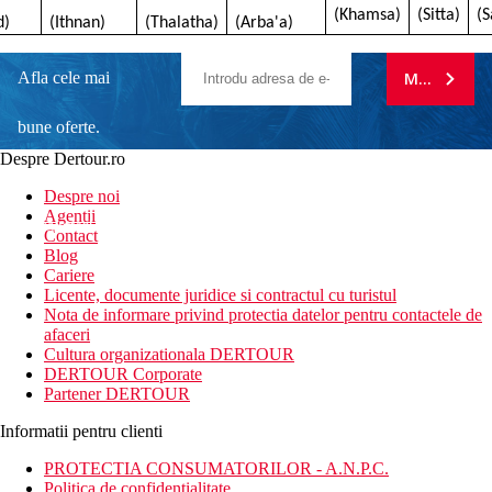
(Khamsa)
(Sitta)
(S
d)
(Ithnan)
(Thalatha)
(Arba'a)
Afla cele mai
MA ABONE
bune oferte.
Despre Dertour.ro
Inscrie-te la
Despre noi
Agentii
newsletter!
Contact
Blog
Cariere
Licente, documente juridice si contractul cu turistul
Nota de informare privind protectia datelor pentru contactele de
afaceri
Cultura organizationala DERTOUR
DERTOUR Corporate
Partener DERTOUR
Informatii pentru clienti
PROTECTIA CONSUMATORILOR - A.N.P.C.
Politica de confidentialitate