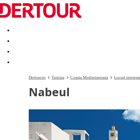
Destinatii
Vacanta perfecta
OFERTE DE NERATAT
Dertour.ro
Tunisia
Coasta Mediteraneana
Locuri interesa
Nabeul