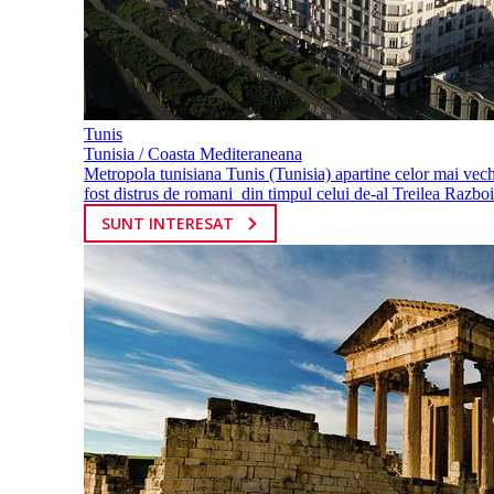
Tunis
Tunisia / Coasta Mediteraneana
Metropola tunisiana Tunis (Tunisia) apartine celor mai vechi 
fost distrus de romani din timpul celui de-al Treilea Razboi.
SUNT INTERESAT