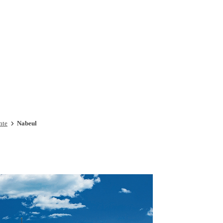
Voucher Cadou
Agentii
nte
Nabeul