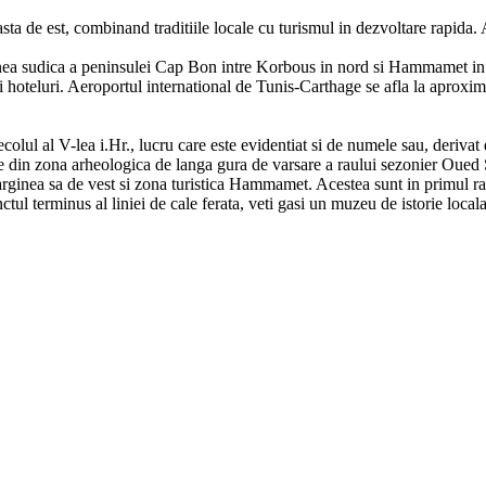
asta de est, combinand traditiile locale cu turismul in dezvoltare rapida
ginea sudica a peninsulei Cap Bon intre Korbous in nord si Hammamet in s
si hoteluri. Aeroportul international de Tunis-Carthage se afla la aproxi
ecolul al V-lea i.Hr., lucru care este evidentiat si de numele sau, deriva
le din zona arheologica de langa gura de varsare a raului sezonier Oued 
arginea sa de vest si zona turistica Hammamet. Acestea sunt in primul r
ctul terminus al liniei de cale ferata, veti gasi un muzeu de istorie local