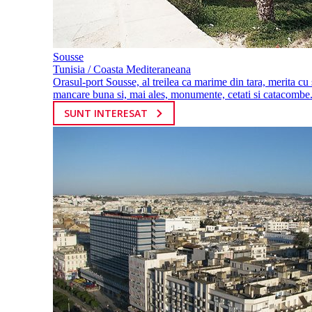
Sousse
Tunisia / Coasta Mediteraneana
Orasul-port Sousse, al treilea ca marime din tara, merita cu 
mancare buna si, mai ales, monumente, cetati si catacombe.
SUNT INTERESAT