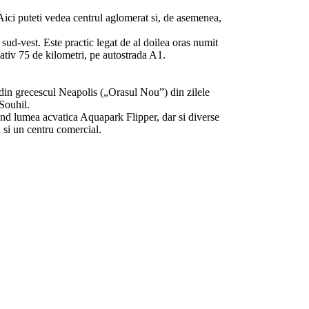
. Aici puteti vedea centrul aglomerat si, de asemenea,
ud-vest. Este practic legat de al doilea oras numit
mativ 75 de kilometri, pe autostrada A1.
t din grecescul Neapolis („Orasul Nou”) din zilele
Souhil.
and lumea acvatica Aquapark Flipper, dar si diverse
a si un centru comercial.