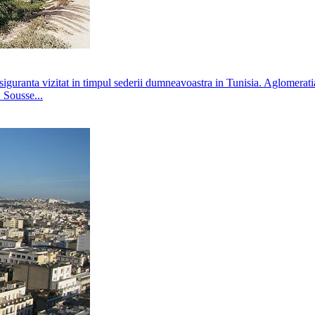
siguranta vizitat in timpul sederii dumneavoastra in Tunisia. Aglomeratia 
 Sousse...