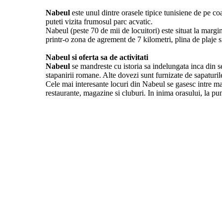
Nabeul
este unul dintre orasele tipice tunisiene de pe co
puteti vizita frumosul parc acvatic.
Nabeul (peste 70 de mii de locuitori) este situat la mar
printr-o zona de agrement de 7 kilometri, plina de plaje 
Nabeul si oferta sa de activitati
Nabeul
se mandreste cu istoria sa indelungata inca din s
stapanirii romane. Alte dovezi sunt furnizate de sapaturi
Cele mai interesante locuri din Nabeul se gasesc intre m
restaurante, magazine si cluburi. In inima orasului, la pun