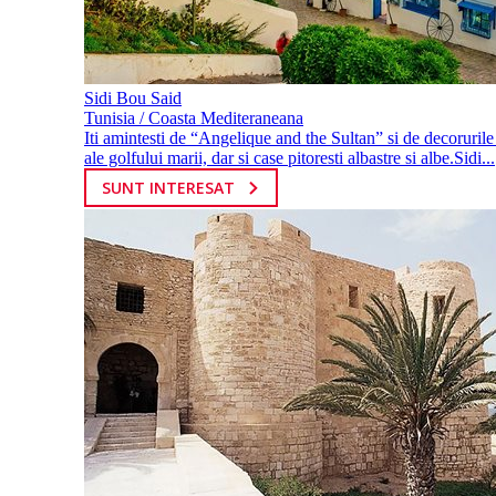
Sidi Bou Said
Tunisia / Coasta Mediteraneana
Iti amintesti de “Angelique and the Sultan” si de decorurile
ale golfului marii, dar si case pitoresti albastre si albe.Sidi...
SUNT INTERESAT