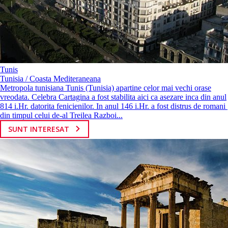
Tunis
Tunisia / Coasta Mediteraneana
Metropola tunisiana Tunis (Tunisia) apartine celor mai vechi orase
vreodata. Celebra Cartagina a fost stabilita aici ca asezare inca din anul
814 i.Hr. datorita fenicienilor. In anul 146 i.Hr. a fost distrus de romani
din timpul celui de-al Treilea Razboi...
SUNT INTERESAT