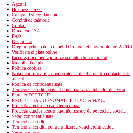
Agentii
Business Travel
Campanii si regulamente
Conditii de calatorie
Contact
Directiva EAA
FAQ
Despre noi
Drepturi principale in temeiul Ordonantei Guvernului nr. 2/2018
Verificare si plata online
Licente, documente juridice si contractul cu turistul
Modalitati de plata
Politica cookies
Nota de informare privind protectia datelor pentru contactele de
afaceri
Politica de confidentialitate
Termeni si conditii privind comercializarea biletelor de avion
Partener DERTOUR
PROTECTIA CONSUMATORILOR - A.N.P.C.
Protectia datelor cu caracter personal
Protectia datelor pentru paginile noastre de pe retelele sociale
Setari confidentialitate
Termeni si conditii
Termeni si conditii pentru utilizarea voucherului cadou
Vacante in rate