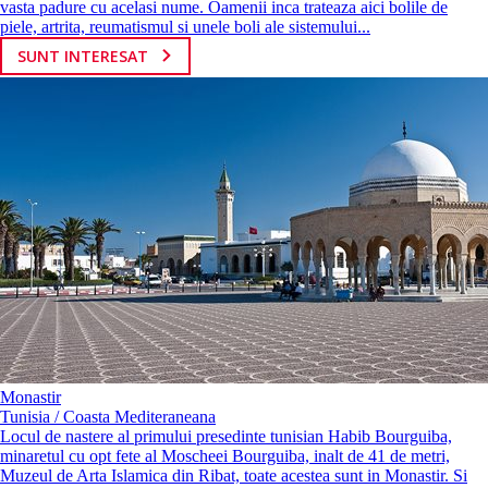
vasta padure cu acelasi nume. Oamenii inca trateaza aici bolile de
piele, artrita, reumatismul si unele boli ale sistemului...
SUNT INTERESAT
Monastir
Tunisia / Coasta Mediteraneana
Locul de nastere al primului presedinte tunisian Habib Bourguiba,
minaretul cu opt fete al Moscheei Bourguiba, inalt de 41 de metri,
Muzeul de Arta Islamica din Ribat, toate acestea sunt in Monastir. Si