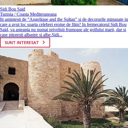
Sidi Bou Said
Tunisia / Coasta Mediteraneana
Iti amintesti de “Angelique and the Sultan” si de decorurile minunate in
care a avut loc soarta celebrei eroine de film? In fermecatorul Sidi Bou
Said, va asteapta nu numai privelisti frumoase ale golfului marii, dar si
case pitoresti albastre si albe.Sidi...
SUNT INTERESAT