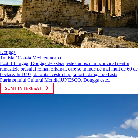
Dougga
Tunisia / Coasta Mediteraneana
Fostul Thugga, Dougga de astazi, este cunoscut in principal pentru
ramasitele orasului roman original, care se intinde pe mai mult de 60 de
hectare. In 1997, datorita acestui fapt, a fost adaugat pe Lista
Patrimoniului Cultural MondialUNESCO. Dougga este...
SUNT INTERESAT