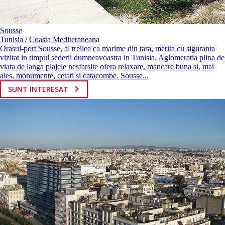
Sousse
Tunisia / Coasta Mediteraneana
Orasul-port Sousse, al treilea ca marime din tara, merita cu siguranta
vizitat in timpul sederii dumneavoastra in Tunisia. Aglomeratia plina de
viata de langa plajele nesfarsite ofera relaxare, mancare buna si, mai
ales, monumente, cetati si catacombe. Sousse...
SUNT INTERESAT