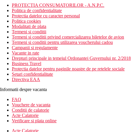
PROTECTIA CONSUMATORILOR - A.N.P.C.
Politica de confidentialitate
Protectia datelor cu caracter personal
Politica cookies
Modalitati de plata
Termeni si conditii
Termeni si conditii privind comercializarea biletelor de avion
Termeni si conditii pentru utilizarea voucherului cadou
Campanii si regulamente
Vacante in rate
Drepturi principale in temeiul Ordonantei Guvernului nr. 2/2018
Business Travel
Protectia datelor pentru paginile noastre de pe retelele sociale
Setari confidentialitate
Directiva EAA
Informatii despre vacanta
FAQ
Vouchere de vacanta
Conditii de calatorie
Acte Calatorie
Verificare si plata online
Acte Calatorie