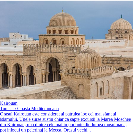
Kairouan
Tunisia / Coasta Mediteraneana
Orasul Kairouan este considerat al patrulea loc cel mai sfant al
islamului. Unele surse sustin chiar ca sapte excursii la Marea Moschee
din Kairouan, una dintre cele mai importante din lumea musulmana,
pot inlocui un pelerinaj la Mecca. Orasul vechi...