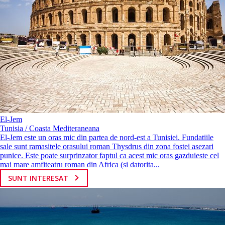
El-Jem
Tunisia / Coasta Mediteraneana
El-Jem este un oras mic din partea de nord-est a Tunisiei. Fundatiile
sale sunt ramasitele orasului roman Thysdrus din zona fostei asezari
punice. Este poate surprinzator faptul ca acest mic oras gazduieste cel
mai mare amfiteatru roman din Africa (si datorita...
SUNT INTERESAT