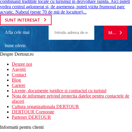
combinand traditiile locale cu turismul in dezvoltare rapida. Aici puteti
vedea centrul aglomerat si, de asemenea, puteti vizita frumosul parc
acvatic. Nabeul (peste 70 de mii de locuitori)...
SUNT INTERESAT
Afla cele mai
MA ABONE
bune oferte.
Despre Dertour.ro
Inscrie-te la
Despre noi
Agentii
newsletter!
Contact
Blog
Cariere
Licente, documente juridice si contractul cu turistul
Nota de informare privind protectia datelor pentru contactele de
afaceri
Cultura organizationala DERTOUR
DERTOUR Corporate
Partener DERTOUR
Informatii pentru clienti