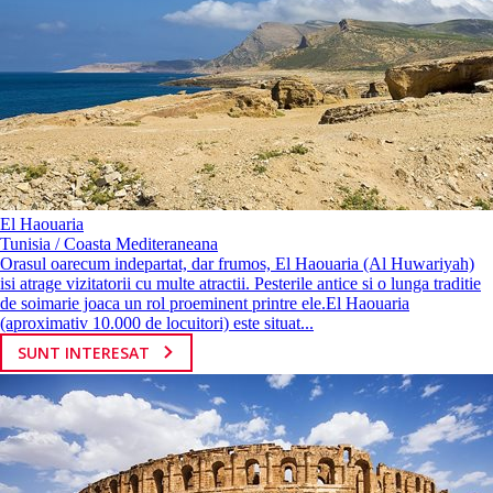
El Haouaria
Tunisia / Coasta Mediteraneana
Orasul oarecum indepartat, dar frumos, El Haouaria (Al Huwariyah)
isi atrage vizitatorii cu multe atractii. Pesterile antice si o lunga traditie
de soimarie joaca un rol proeminent printre ele.El Haouaria
(aproximativ 10.000 de locuitori) este situat...
SUNT INTERESAT