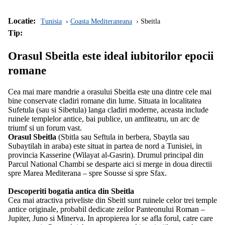
Locatie:
Tunisia
Coasta Mediteraneana
Sbeitla
Tip:
Orasul Sbeitla este ideal iubitorilor epocii
romane
Cea mai mare mandrie a orasului Sbeitla este una dintre cele mai
bine conservate cladiri romane din lume. Situata in localitatea
Sufetula (sau si Sibetula) langa cladiri moderne, aceasta include
ruinele templelor antice, bai publice, un amfiteatru, un arc de
triumf si un forum vast.
Orasul Sbeitla
(Sbitla sau Seftula in berbera, Sbaytla sau
Subaytilah in araba) este situat in partea de nord a Tunisiei, in
provincia Kasserine (Wilayat al-Gasrin). Drumul principal din
Parcul National Chambi se desparte aici si merge in doua directii
spre Marea Mediterana – spre Sousse si spre Sfax.
Descoperiti bogatia antica din Sbeitla
Cea mai atractiva priveliste din Sbeitl sunt ruinele celor trei temple
antice originale, probabil dedicate zeilor Panteonului Roman –
Jupiter, Juno si Minerva. In apropierea lor se afla forul, catre care