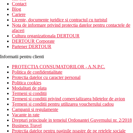
newsletter!
Contact
Blog
Cariere
Licente, documente juridice si contractul cu turistul
Nota de informare privind protectia datelor pentru contactele de
afaceri
Cultura organizationala DERTOUR
DERTOUR Corporate
Partener DERTOUR
Informatii pentru clienti
PROTECTIA CONSUMATORILOR - A.N.P.C.
Politica de confidentialitate
Protectia datelor cu caracter personal
Politica cookies
Modalitati de plata
Termeni si conditii
Termeni si conditii privind comercializarea biletelor de avion
Termeni si conditii pentru utilizarea voucherului cadou
Campanii si regulamente
Vacante in rate
Drepturi principale in temeiul Ordonantei Guvernului nr. 2/2018
Business Travel
Protectia datelor pentru paginile noastre de pe retelele sociale