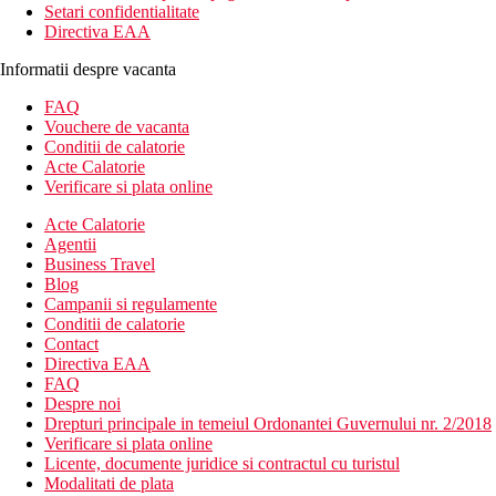
Setari confidentialitate
Directiva EAA
Informatii despre vacanta
FAQ
Vouchere de vacanta
Conditii de calatorie
Acte Calatorie
Verificare si plata online
Acte Calatorie
Agentii
Business Travel
Blog
Campanii si regulamente
Conditii de calatorie
Contact
Directiva EAA
FAQ
Despre noi
Drepturi principale in temeiul Ordonantei Guvernului nr. 2/2018
Verificare si plata online
Licente, documente juridice si contractul cu turistul
Modalitati de plata