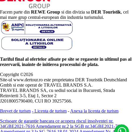
Facem parte din
REWE Group
si din divizia sa
DER Touristik
, cel
mai mare grup central-european din industria turismului.
Tariful final al ofertelor afisate pe site se regaseste in ultimul pas al
rezervarii, inainte de initierea procesului de plata.
Copyright ©
2026
Site-ul www.dertour.ro este proprietatea DER Touristik Deutschland
Gmbh si este operat de TRAVEL BRANDS S.A.
TRAVEL BRANDS SA, cu sediul social in Bucuresti, Strada
Reinvierii 3-5, Etaj 1, Sector 2
J2018005790400, CUI RO 39257566.
Brevet de turism
-
Licenta de turism
-
Anexa la licenta de turism
Scrisoare de garantie bancara ce acopera riscul insolventei nr.
34GBE2021-7616
Amendament nr.2 la SGB nr.34GBE2021-7616
Amendament nr 3 la SG 7616 18.01.2024
Amendament Nr. 4 -