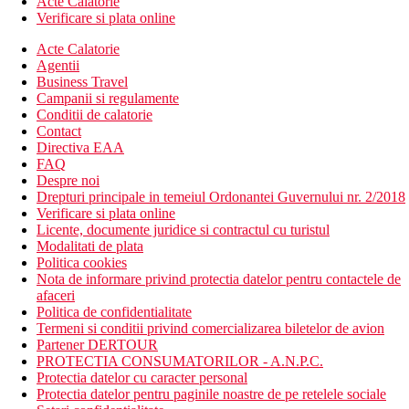
Acte Calatorie
Verificare si plata online
Acte Calatorie
Agentii
Business Travel
Campanii si regulamente
Conditii de calatorie
Contact
Directiva EAA
FAQ
Despre noi
Drepturi principale in temeiul Ordonantei Guvernului nr. 2/2018
Verificare si plata online
Licente, documente juridice si contractul cu turistul
Modalitati de plata
Politica cookies
Nota de informare privind protectia datelor pentru contactele de
afaceri
Politica de confidentialitate
Termeni si conditii privind comercializarea biletelor de avion
Partener DERTOUR
PROTECTIA CONSUMATORILOR - A.N.P.C.
Protectia datelor cu caracter personal
Protectia datelor pentru paginile noastre de pe retelele sociale