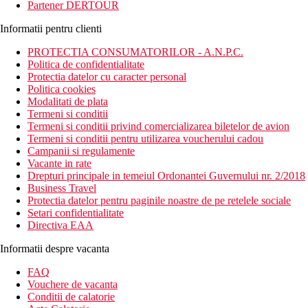
Partener DERTOUR
Informatii pentru clienti
PROTECTIA CONSUMATORILOR - A.N.P.C.
Politica de confidentialitate
Protectia datelor cu caracter personal
Politica cookies
Modalitati de plata
Termeni si conditii
Termeni si conditii privind comercializarea biletelor de avion
Termeni si conditii pentru utilizarea voucherului cadou
Campanii si regulamente
Vacante in rate
Drepturi principale in temeiul Ordonantei Guvernului nr. 2/2018
Business Travel
Protectia datelor pentru paginile noastre de pe retelele sociale
Setari confidentialitate
Directiva EAA
Informatii despre vacanta
FAQ
Vouchere de vacanta
Conditii de calatorie