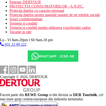
sezlonguri si umbrele (gratuit)
Partener DERTOUR
prosoape de plaja (contra depozit)
PROTECTIA CONSUMATORILOR - A.N.P.C.
Protectia datelor cu caracter personal
Activitati sportive gratuite
Protectia datelor pentru paginile noastre de pe retelele sociale
programe de animatie
Setari confidentialitate
programe de seara
Termeni si conditii
Termeni si conditii pentru utilizarea voucherului cadou
Activitati sportive contra cost
Vacante in rate
centru de talasso
hamam
Lu - Vi 8am-20pm l Sb 9am-18 pm
sauna
031 22 99 222
masaje
sporturi acvatice pe plaja
calarie
WHATSAPP - SCRIE-NE
golf Port El Kantaoui
Mese
All Inclusive
Micul dejun, prânzul si cina sub forma de bufet bogat
Copyright © 2026, DERTOUR
Gustare de dupa amiaza
Cantitate nelimitata de bauturi nealcoolice imbuteliate si
bauturi alcoolice selectate de productie locala (09.00-
01.00)
Facem parte din
REWE Group
si din divizia sa
DER Touristik
, cel
mai mare grup central-european din industria turismului.
*Pentru cina este necesara tinuta formala.