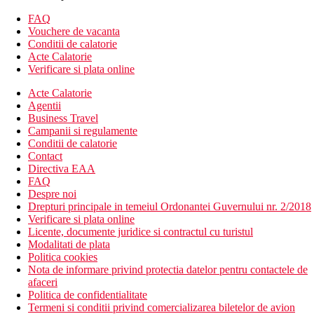
Apartament senior: 2 bai, living
FAQ
Descrierea hotelului
Vouchere de vacanta
Hotelul dispune de:
Conditii de calatorie
hol de intrare cu receptie
Acte Calatorie
restaurantul principal
Verificare si plata online
restaurant cu servicii (tunisian, asiatic, rezervare necesara)
Wi-Fi la receptie (gratuit)
Acte Calatorie
bar in receptie
Agentii
bar langa piscina
Business Travel
cafenea maur
Campanii si regulamente
discoteca (bauturi contra cost)
Conditii de calatorie
magazine
Contact
coafor
Directiva EAA
3 sali de conferinta
FAQ
conexiune la internet contra cost
Despre noi
2 piscine (umbrele de soare si sezlonguri gratuite,
Drepturi principale in temeiul Ordonantei Guvernului nr. 2/2018
prosoape pentru un depozit rambursabil)
Verificare si plata online
piscina pentru copii
Licente, documente juridice si contractul cu turistul
piscina acoperita
Modalitati de plata
loc de joaca
Politica cookies
mini club
Nota de informare privind protectia datelor pentru contactele de
afaceri
Descrierea plajei
Politica de confidentialitate
nisipos
Termeni si conditii privind comercializarea biletelor de avion