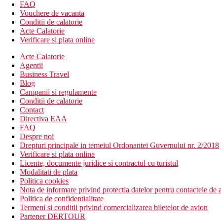
bar in receptie
FAQ
sala de conferinta
Vouchere de vacanta
Wi-Fi la receptie (gratuit)
Conditii de calatorie
piscina interioara cu apa sarata
Acte Calatorie
2 piscine (sezlonguri si umbrele gratuite, prosoape de plaja
Verificare si plata online
loc de joaca
mini club
Acte Calatorie
piscina pentru copii
Agentii
tobogan de apa
Business Travel
Blog
Descrierea plajei
Campanii si regulamente
nisipos
Conditii de calatorie
sezlonguri si umbrele gratuite
Contact
prosoape de plaja contra depozit
Directiva EAA
bar pe plaja
FAQ
Despre noi
Activitati sportive gratuite
Drepturi principale in temeiul Ordonantei Guvernului nr. 2/2018
programe de animatie
Verificare si plata online
programe de seara
Licente, documente juridice si contractul cu turistul
aerobic
Modalitati de plata
volei pe plaja
Politica cookies
darts
Nota de informare privind protectia datelor pentru contactele de a
tenis de masa
Politica de confidentialitate
terenuri de tenis (1 ora pe zi/necesita rezervare, echipament
Termeni si conditii privind comercializarea biletelor de avion
Partener DERTOUR