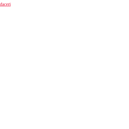
faceri
cilitatile de mai sus)
vare)