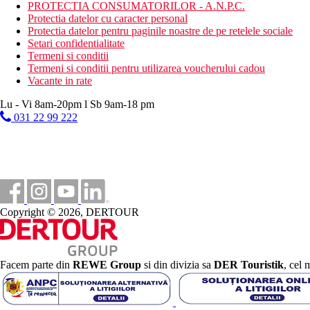
Activitati sportive contra cost
PROTECTIA CONSUMATORILOR - A.N.P.C.
centru SPA
Protectia datelor cu caracter personal
salon de infrumusetare
Protectia datelor pentru paginile noastre de pe retelele sociale
sauna
Setari confidentialitate
aburi
Termeni si conditii
masaje
Termeni si conditii pentru utilizarea voucherului cadou
jacuzzi
Vacante in rate
biliard
sporturi acvatice pe plaja
Lu - Vi 8am-20pm l Sb 9am-18 pm
031 22 99 222
Mese
All Inclusive
Micul dejun, pranzul si cina sub forma de bufet bogat
Gustari usoare in timpul zilei
Cantitate nelimitata de bauturi alcoolice si nealcoolice pro
*In timpul cinei este necesara tinuta formala.
Copyright © 2026, DERTOUR
Categoria oficiala
5 stele
Distanţe
Facem parte din
REWE Group
si din divizia sa
DER Touristik
, cel 
0 m
Distanta pana la plaja