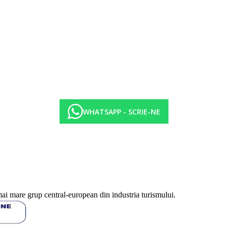
WHATSAPP - SCRIE-NE
duse local la robinet (10.00-23.00)
mai mare grup central-european din industria turismului.