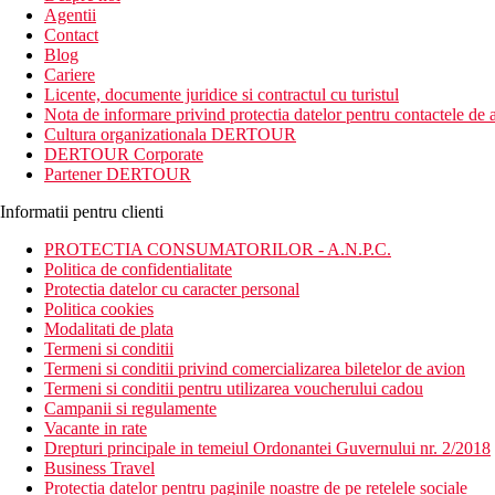
Agentii
Contact
Blog
Cariere
Licente, documente juridice si contractul cu turistul
Nota de informare privind protectia datelor pentru contactele de a
Cultura organizationala DERTOUR
DERTOUR Corporate
Partener DERTOUR
Informatii pentru clienti
PROTECTIA CONSUMATORILOR - A.N.P.C.
Politica de confidentialitate
Protectia datelor cu caracter personal
Politica cookies
Modalitati de plata
Termeni si conditii
Termeni si conditii privind comercializarea biletelor de avion
Termeni si conditii pentru utilizarea voucherului cadou
Campanii si regulamente
Vacante in rate
Drepturi principale in temeiul Ordonantei Guvernului nr. 2/2018
Business Travel
Protectia datelor pentru paginile noastre de pe retelele sociale