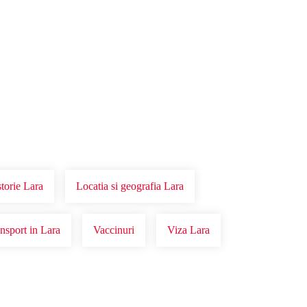
storie Lara
Locatia si geografia Lara
nsport in Lara
Vaccinuri
Viza Lara