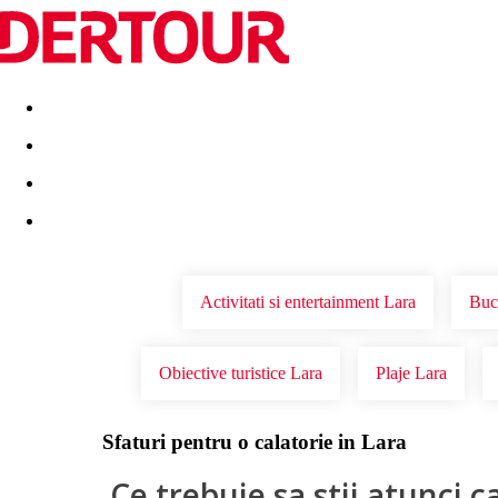
Destinatii
Vacanta perfecta
OFERTE DE NERATAT
Activitati si entertainment Lara
Buc
Obiective turistice Lara
Plaje Lara
Sfaturi pentru o calatorie in Lara
Ce trebuie sa stii atunci c