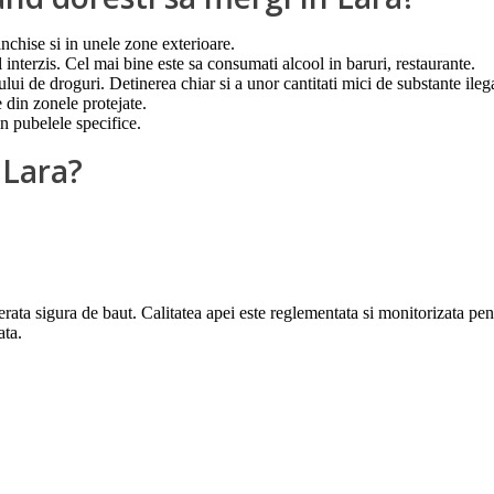
 inchise si in unele zone exterioare.
 interzis. Cel mai bine este sa consumati alcool in baruri, restaurante.
cului de droguri. Detinerea chiar si a unor cantitati mici de substante ile
e din zonele protejate.
n pubelele specifice.
 Lara?
erata sigura de baut. Calitatea apei este reglementata si monitorizata pe
ata.