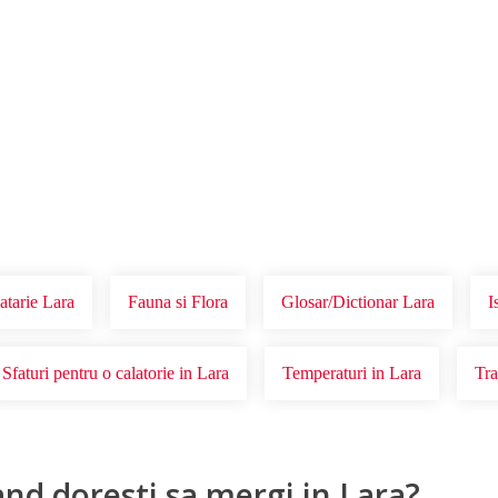
Voucher Cadou
Agentii
atarie Lara
Fauna si Flora
Glosar/Dictionar Lara
I
Sfaturi pentru o calatorie in Lara
Temperaturi in Lara
Tra
and doresti sa mergi in Lara?