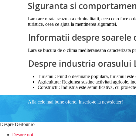
Siguranta si comportament
Lara are o rata scazuta a criminalitatii, ceea ce o face o d
turistice, ceea ce ajuta la mentinerea sigurantei.
Informatii despre soarele 
Lara se bucura de o clima mediteraneana caracterizata pri
Despre industria orasului 
Turismul: Fiind o destinatie populara, turismul este
Agricultura: Regiunea sustine activitati agricole, in
Constructii: Industria este semnificativa, cu proiect
Afla cele mai bune oferte. Inscrie-te la newsletter!
Despre Dertour.ro
Despre noi