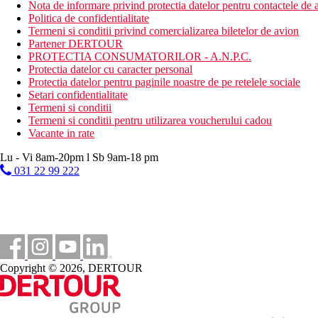
Nota de informare privind protectia datelor pentru contactele de a
Politica de confidentialitate
Termeni si conditii privind comercializarea biletelor de avion
Partener DERTOUR
PROTECTIA CONSUMATORILOR - A.N.P.C.
Protectia datelor cu caracter personal
Protectia datelor pentru paginile noastre de pe retelele sociale
Setari confidentialitate
Termeni si conditii
Termeni si conditii pentru utilizarea voucherului cadou
Vacante in rate
Lu - Vi 8am-20pm l Sb 9am-18 pm
031 22 99 222
Copyright © 2026, DERTOUR