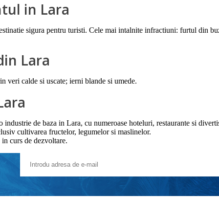
ul in Lara
estinatie sigura pentru turisti. Cele mai intalnite infractiuni: furtul din b
din Lara
n veri calde si uscate; ierni blande si umede.
Lara
 o industrie de baza in Lara, cu numeroase hoteluri, restaurante si diver
clusiv cultivarea fructelor, legumelor si maslinelor.
e in curs de dezvoltare.