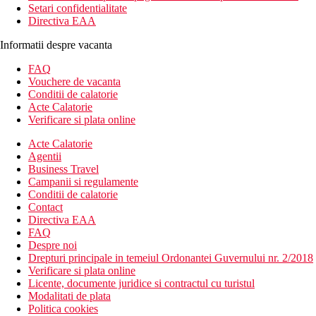
Setari confidentialitate
Directiva EAA
Informatii despre vacanta
FAQ
Vouchere de vacanta
Conditii de calatorie
Acte Calatorie
Verificare si plata online
Acte Calatorie
Agentii
Business Travel
Campanii si regulamente
Conditii de calatorie
Contact
Directiva EAA
FAQ
Despre noi
Drepturi principale in temeiul Ordonantei Guvernului nr. 2/2018
Verificare si plata online
Licente, documente juridice si contractul cu turistul
Modalitati de plata
Politica cookies