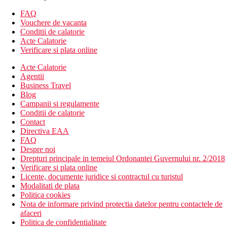
Camera de familie, 2 dormitoare: 2 dormitoare separate.
FAQ
Vouchere de vacanta
Divertisment
Conditii de calatorie
Acte Calatorie
Program regulat de animatie zi si noapte, seri distractive.
Verificare si plata online
Mese
Acte Calatorie
Agentii
Ultra all inclusive
Business Travel
Mic dejun tip bufet (7.00-10.00 a.m.)
Blog
Mic dejun tip bufet tarziu (10.00-11.00)
Campanii si regulamente
Pranz tip bufet (12:30-14:30)
Conditii de calatorie
Cina tip bufet (19.00-21.00)
Contact
Bufet de la miezul noptii (11:30 p.m. - 7:00 a.m.)
Directiva EAA
Gustare usoara (10.00-16.30)
FAQ
Restaurant `la carte bbq, turcesc, cu fructe de mare (19.00-
Despre noi
21.00, rezervare obligatorie)
Drepturi principale in temeiul Ordonantei Guvernului nr. 2/2018
Bauturi alcoolice si non-alcoolice (00:00 - 24:00)
Verificare si plata online
Licente, documente juridice si contractul cu turistul
Plaja
Modalitati de plata
Plaja privata cu pietris cu intrare treptata in mare
Politica cookies
Sezlonguri si umbrele gratuite
Nota de informare privind protectia datelor pentru contactele de
afaceri
Oferta sportiva
Politica de confidentialitate