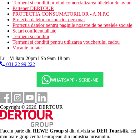
Gratuit: fitness, tenis de masa, tenis, animatie, trambuline,
Termeni si conditii privind comercializarea biletelor de avion
squash, volei pe plaja, darts, aerobic, aerobic acvatic, parc
Partener DERTOUR
acvatic
PROTECTIA CONSUMATORILOR - A.N.P.C.
Contra cost: biliard, bowling, sporturi acvatice motorizate
Protectia datelor cu caracter personal
si nemotorizate
Protectia datelor pentru paginile noastre de pe retelele sociale
Setari confidentialitate
Carduri
Termeni si conditii
Termeni si conditii pentru utilizarea voucherului cadou
VISA/EC/MC.
Vacante in rate
Wellness
Lu - Vi 8am-20pm l Sb 9am-18 pm
Gratuit:
baie turceasca, sauna
031 22 99 222
Contra cost:
masaje si tratamente de infrumusetare
Internet
WHATSAPP - SCRIE-NE
Gratuit:
Wifi in hol
Contra cost:
Wifi in camera
Categoria oficiala
5 stele
Copyright © 2026, DERTOUR
Distanţe
Facem parte din
REWE Group
si din divizia sa
DER Touristik
, cel
10 km
mai mare grup central-european din industria turismului.
Centrul orasului