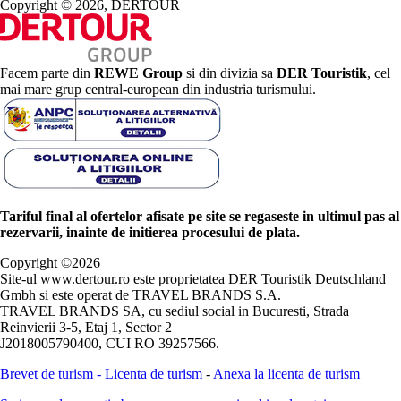
Copyright © 2026, DERTOUR
Facem parte din
REWE Group
si din divizia sa
DER Touristik
, cel
mai mare grup central-european din industria turismului.
Tariful final al ofertelor afisate pe site se regaseste in ultimul pas al
rezervarii, inainte de initierea procesului de plata.
Copyright ©
2026
Site-ul www.dertour.ro este proprietatea DER Touristik Deutschland
Gmbh si este operat de TRAVEL BRANDS S.A.
TRAVEL BRANDS SA, cu sediul social in Bucuresti, Strada
Reinvierii 3-5, Etaj 1, Sector 2
J2018005790400, CUI RO 39257566.
Brevet de turism
-
Licenta de turism
-
Anexa la licenta de turism