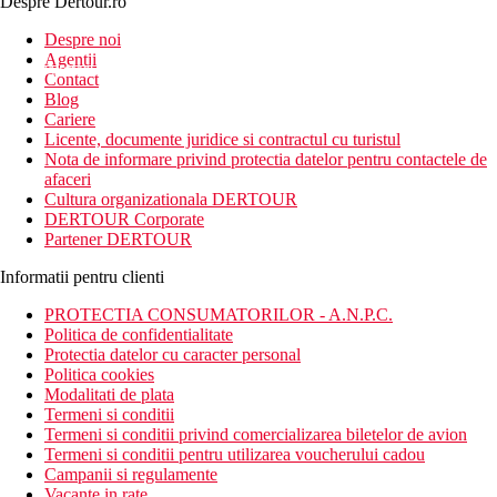
Despre Dertour.ro
Inscrie-te la
Despre noi
Agentii
newsletter!
Contact
Blog
Cariere
Licente, documente juridice si contractul cu turistul
Nota de informare privind protectia datelor pentru contactele de
afaceri
Cultura organizationala DERTOUR
DERTOUR Corporate
Partener DERTOUR
Informatii pentru clienti
PROTECTIA CONSUMATORILOR - A.N.P.C.
Politica de confidentialitate
Protectia datelor cu caracter personal
Politica cookies
Modalitati de plata
Termeni si conditii
Termeni si conditii privind comercializarea biletelor de avion
Termeni si conditii pentru utilizarea voucherului cadou
Campanii si regulamente
Vacante in rate