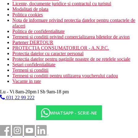
Licente, documente juridice si contractul cu turistul
Modalitati de plata
Politica cookies
Nota de informare privind protectia datelor pentru contactele de
afaceri
Politica de confidentialitate
Termeni si conditii privind comercializarea biletelor de avion
Partener DERTOUR
PROTECTIA CONSUMATORILOR - A.N.P.C.
Protectia datelor cu caracter personal
Protectia datelor pentru paginile noastre de pe retelele sociale
Setari confidentialitate
Termeni si conditii
Termeni si conditii pentru utilizarea voucherului cadou
Vacante in rate
Lu - Vi 8am-20pm l Sb 9am-18 pm
031 22 99 222
WHATSAPP - SCRIE-NE