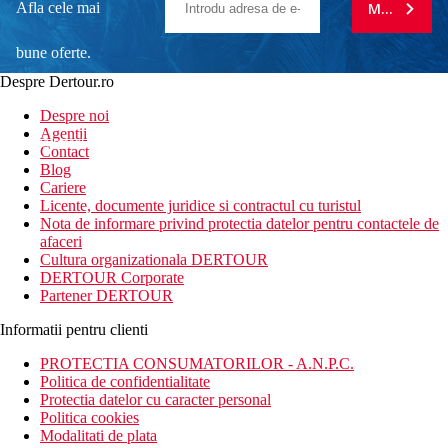
Afla cele mai
MA ABONE
bune oferte.
Despre Dertour.ro
Inscrie-te la
Despre noi
Agentii
newsletter!
Contact
Blog
Cariere
Licente, documente juridice si contractul cu turistul
Nota de informare privind protectia datelor pentru contactele de
afaceri
Cultura organizationala DERTOUR
DERTOUR Corporate
Partener DERTOUR
Informatii pentru clienti
PROTECTIA CONSUMATORILOR - A.N.P.C.
Politica de confidentialitate
Protectia datelor cu caracter personal
Politica cookies
Modalitati de plata