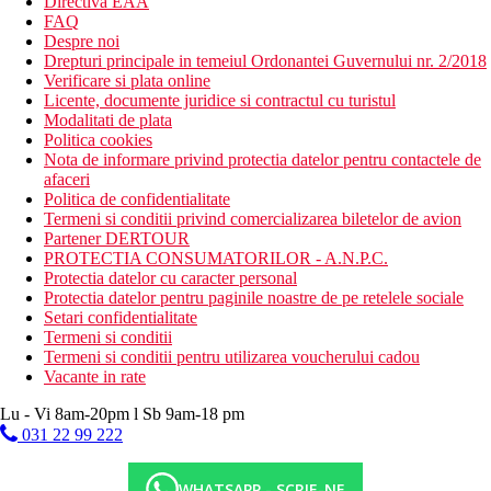
Directiva EAA
FAQ
Despre noi
Drepturi principale in temeiul Ordonantei Guvernului nr. 2/2018
Verificare si plata online
Licente, documente juridice si contractul cu turistul
Modalitati de plata
Politica cookies
Nota de informare privind protectia datelor pentru contactele de
afaceri
Politica de confidentialitate
Termeni si conditii privind comercializarea biletelor de avion
Partener DERTOUR
PROTECTIA CONSUMATORILOR - A.N.P.C.
Protectia datelor cu caracter personal
Protectia datelor pentru paginile noastre de pe retelele sociale
Setari confidentialitate
Termeni si conditii
Termeni si conditii pentru utilizarea voucherului cadou
Vacante in rate
Lu - Vi 8am-20pm l Sb 9am-18 pm
031 22 99 222
WHATSAPP - SCRIE-NE