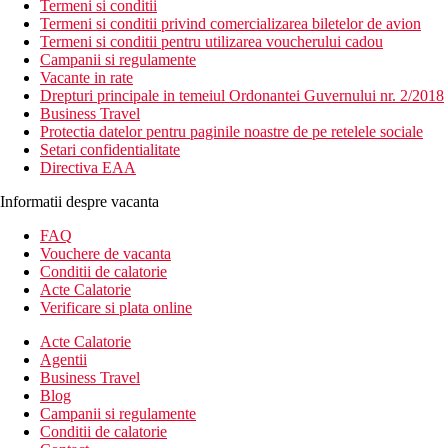
Termeni si conditii
Termeni si conditii privind comercializarea biletelor de avion
Termeni si conditii pentru utilizarea voucherului cadou
Campanii si regulamente
Vacante in rate
Drepturi principale in temeiul Ordonantei Guvernului nr. 2/2018
Business Travel
Protectia datelor pentru paginile noastre de pe retelele sociale
Setari confidentialitate
Directiva EAA
Informatii despre vacanta
FAQ
Vouchere de vacanta
Conditii de calatorie
Acte Calatorie
Verificare si plata online
Acte Calatorie
Agentii
Business Travel
Blog
Campanii si regulamente
Conditii de calatorie