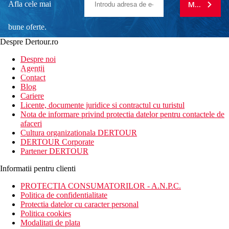
Afla cele mai
MA ABONE
bune oferte.
Despre Dertour.ro
Inscrie-te la
Despre noi
Agentii
newsletter!
Contact
Blog
Cariere
Licente, documente juridice si contractul cu turistul
Nota de informare privind protectia datelor pentru contactele de
afaceri
Cultura organizationala DERTOUR
DERTOUR Corporate
Partener DERTOUR
Informatii pentru clienti
PROTECTIA CONSUMATORILOR - A.N.P.C.
Politica de confidentialitate
Protectia datelor cu caracter personal
Politica cookies
Modalitati de plata