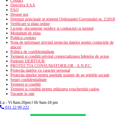
Contact
Directiva EAA
FAQ
Despre noi
Drepturi principale in temeiul Ordonantei Guvernului nr. 2/2018
Verificare si plata online
Licente, documente juridice si contractul cu turistul
Modalitati de plata
Politica cookies
Nota de informare privind protectia datelor pentru contactele de
afaceri
Politica de confidentialitate
Termeni si conditii privind comercializarea biletelor de avion
Partener DERTOUR
PROTECTIA CONSUMATORILOR - A.N.P.C.
Protectia datelor cu caracter personal
Protectia datelor pentru paginile noastre de pe retelele sociale
Setari confidentialitate
Termeni si conditii
Termeni si conditii pentru utilizarea voucherului cadou
Vacante in rate
Lu - Vi 8am-20pm l Sb 9am-18 pm
031 22 99 222