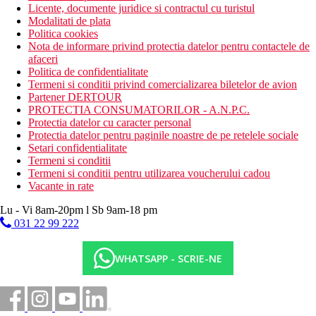
Licente, documente juridice si contractul cu turistul
Modalitati de plata
Politica cookies
Nota de informare privind protectia datelor pentru contactele de
afaceri
Politica de confidentialitate
Termeni si conditii privind comercializarea biletelor de avion
Partener DERTOUR
PROTECTIA CONSUMATORILOR - A.N.P.C.
Protectia datelor cu caracter personal
Protectia datelor pentru paginile noastre de pe retelele sociale
Setari confidentialitate
Termeni si conditii
Termeni si conditii pentru utilizarea voucherului cadou
Vacante in rate
Lu - Vi 8am-20pm l Sb 9am-18 pm
031 22 99 222
WHATSAPP - SCRIE-NE