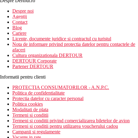
Despre Dertour.ro
Inscrie-te la
Despre noi
Agentii
newsletter!
Contact
Blog
Cariere
Licente, documente juridice si contractul cu turistul
Nota de informare privind protectia datelor pentru contactele de
afaceri
Cultura organizationala DERTOUR
DERTOUR Corporate
Partener DERTOUR
Informatii pentru clienti
PROTECTIA CONSUMATORILOR - A.N.P.C.
Politica de confidentialitate
Protectia datelor cu caracter personal
Politica cookies
Modalitati de plata
Termeni si conditii
Termeni si conditii privind comercializarea biletelor de avion
Termeni si conditii pentru utilizarea voucherului cadou
Campanii si regulamente
Vacante in rate