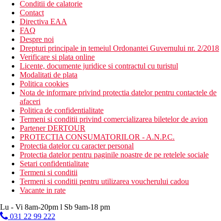
Conditii de calatorie
Contact
Directiva EAA
FAQ
Despre noi
Drepturi principale in temeiul Ordonantei Guvernului nr. 2/2018
Verificare si plata online
Licente, documente juridice si contractul cu turistul
Modalitati de plata
Politica cookies
Nota de informare privind protectia datelor pentru contactele de
afaceri
Politica de confidentialitate
Termeni si conditii privind comercializarea biletelor de avion
Partener DERTOUR
PROTECTIA CONSUMATORILOR - A.N.P.C.
Protectia datelor cu caracter personal
Protectia datelor pentru paginile noastre de pe retelele sociale
Setari confidentialitate
Termeni si conditii
Termeni si conditii pentru utilizarea voucherului cadou
Vacante in rate
Lu - Vi 8am-20pm l Sb 9am-18 pm
031 22 99 222