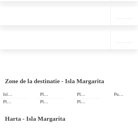
Zone de la destinatie -
Isla Margarita
Isla Coche
Playa El Agua
Playa El Yaque
Puerto Viejo
Playa Caribe, Juan Griego
Playa El Tirano
Playa Puerto Cruz
Harta -
Isla Margarita