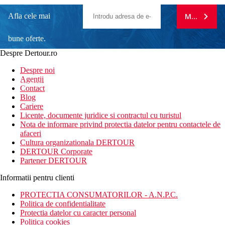
Afla cele mai
MA ABONE
bune oferte.
Despre Dertour.ro
Inscrie-te la
Despre noi
Agentii
newsletter!
Contact
Blog
Cariere
Licente, documente juridice si contractul cu turistul
Nota de informare privind protectia datelor pentru contactele de
afaceri
Cultura organizationala DERTOUR
DERTOUR Corporate
Partener DERTOUR
Informatii pentru clienti
PROTECTIA CONSUMATORILOR - A.N.P.C.
Politica de confidentialitate
Protectia datelor cu caracter personal
Politica cookies