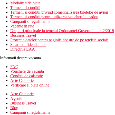
Modalitati de plata
Termeni si conditii
Termeni si conditii privind comercializarea biletelor de avion
Termeni si conditii pentru utilizarea voucherului cadou
Campanii si regulamente
Vacante in rate
Drepturi principale in temeiul Ordonantei Guvernului nr. 2/2018
Business Travel
Protectia datelor pentru paginile noastre de pe retelele sociale
Setari confidentialitate
Directiva EAA
Informatii despre vacanta
FAQ
Vouchere de vacanta
Conditii de calatorie
Acte Calatorie
Verificare si plata online
Acte Calatorie
Agentii
Business Travel
Blog
Campanii si regulamente