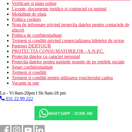
Verificare si plata online
Licente, documente juridice si contractul cu turistul
Modalitati de plata
Politica cookies
Nota de informare privind protectia datelor pentru contactele de
afaceri
Politica de confidentialitate
Termeni si conditii privind comercializarea biletelor de avion
Partener DERTOUR
PROTECTIA CONSUMATORILOR - A.N.P.C.
Protectia datelor cu caracter personal
Protectia datelor pentru paginile noastre de pe retelele sociale
Setari confidentialitate
Termeni si conditii
Termeni si conditii pentru utilizarea voucherului cadou
Vacante in rate
Lu - Vi 8am-20pm l Sb 9am-18 pm
031 22 99 222
WHATSAPP - SCRIE-NE