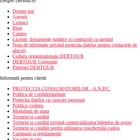
Despre Dertour.ro
Inscrie-te la
Despre noi
Agentii
newsletter!
Contact
Blog
Cariere
Licente, documente juridice si contractul cu turistul
Nota de informare privind protectia datelor pentru contactele de
afaceri
Cultura organizationala DERTOUR
DERTOUR Corporate
Partener DERTOUR
Informatii pentru clienti
PROTECTIA CONSUMATORILOR - A.N.P.C.
Politica de confidentialitate
Protectia datelor cu caracter personal
Politica cookies
Modalitati de plata
Termeni si conditii
Termeni si conditii privind comercializarea biletelor de avion
Termeni si conditii pentru utilizarea voucherului cadou
Campanii si regulamente
Vacante in rate