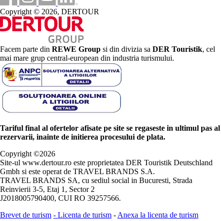
Copyright © 2026, DERTOUR
Facem parte din
REWE Group
si din divizia sa
DER Touristik
, cel
mai mare grup central-european din industria turismului.
Tariful final al ofertelor afisate pe site se regaseste in ultimul pas al
rezervarii, inainte de initierea procesului de plata.
Copyright ©
2026
Site-ul www.dertour.ro este proprietatea DER Touristik Deutschland
Gmbh si este operat de TRAVEL BRANDS S.A.
TRAVEL BRANDS SA, cu sediul social in Bucuresti, Strada
Reinvierii 3-5, Etaj 1, Sector 2
J2018005790400, CUI RO 39257566.
Brevet de turism
-
Licenta de turism
-
Anexa la licenta de turism