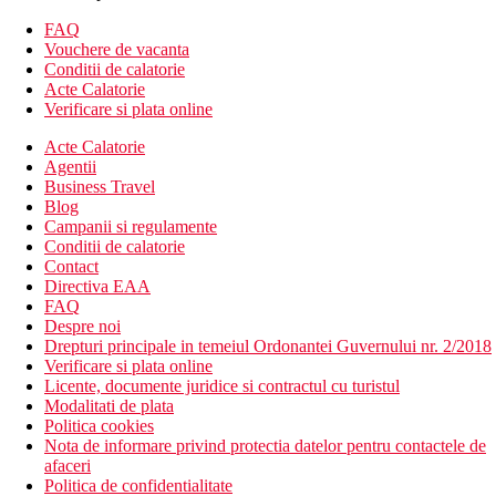
bancomat
camera de bagaje
FAQ
schimb valutar
Vouchere de vacanta
receptie deschisa non stop
Conditii de calatorie
lift
Acte Calatorie
transfer de la si/sau la aeroport (contra cost)
Verificare si plata online
room service
Acte Calatorie
serviciu de trezire
Agentii
sali de conferinta & petreceri (contra cost)
Business Travel
parcare
Blog
terasa
Campanii si regulamente
restaurant
Conditii de calatorie
Descrierea plajei
Contact
plaja cu nisip
Directiva EAA
FAQ
Activitati sportive gratuite
Despre noi
evenimente sportive live (transmisiuni)
Drepturi principale in temeiul Ordonantei Guvernului nr. 2/2018
plaja
Verificare si plata online
Licente, documente juridice si contractul cu turistul
Activitati sportive contra cost
Modalitati de plata
ciclism
Politica cookies
masaj
Nota de informare privind protectia datelor pentru contactele de
afaceri
Masa
Politica de confidentialitate