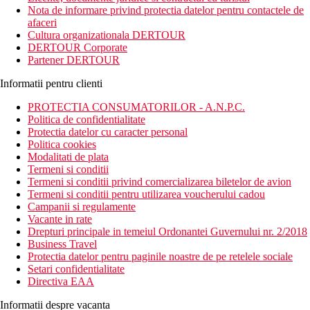
camera. Hotelul este localizat langa Portul Durres.
Nota de informare privind protectia datelor pentru contactele de
afaceri
Distanta
Cultura organizationala DERTOUR
37 km distanta de Aeoportul International Maica Tereza
DERTOUR Corporate
din Tirana
Partener DERTOUR
0 m distanta de Plaja Currila
Informatii pentru clienti
Descrierea camerei
Camerele dispun de:
PROTECTIA CONSUMATORILOR - A.N.P.C.
Politica de confidentialitate
uscator de par
Protectia datelor cu caracter personal
dus sau cada
Politica cookies
balcon / terasa
Modalitati de plata
toaleta
Termeni si conditii
aer conditionat
Termeni si conditii privind comercializarea biletelor de avion
telefon
Termeni si conditii pentru utilizarea voucherului cadou
TV
Campanii si regulamente
Vacante in rate
Descrierea hotelului
Drepturi principale in temeiul Ordonantei Guvernului nr. 2/2018
Hotelul dispune de:
Business Travel
Protectia datelor pentru paginile noastre de pe retelele sociale
Wifi
Setari confidentialitate
aer conditionat
Directiva EAA
menaj zilnic
spalatorie (contra cost)
Informatii despre vacanta