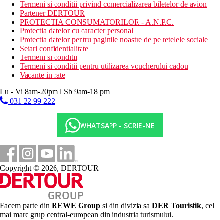
restaurant
Termeni si conditii privind comercializarea biletelor de avion
bar
Partener DERTOUR
PROTECTIA CONSUMATORILOR - A.N.P.C.
Categoria oficiala
Protectia datelor cu caracter personal
4 stele
Protectia datelor pentru paginile noastre de pe retelele sociale
Setari confidentialitate
Site web
Termeni si conditii
https://www.hotelarvi.com/index.php/en/
Termeni si conditii pentru utilizarea voucherului cadou
Vacante in rate
Galerie foto
Lu - Vi 8am-20pm l Sb 9am-18 pm
031 22 99 222
WHATSAPP - SCRIE-NE
Copyright © 2026, DERTOUR
Facem parte din
REWE Group
si din divizia sa
DER Touristik
, cel
mai mare grup central-european din industria turismului.