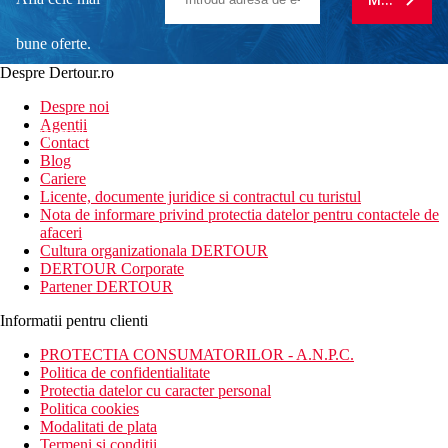
bune oferte.
Despre Dertour.ro
Inscrie-te la
Despre noi
Agentii
newsletter!
Contact
Blog
Cariere
Licente, documente juridice si contractul cu turistul
Nota de informare privind protectia datelor pentru contactele de
afaceri
Cultura organizationala DERTOUR
DERTOUR Corporate
Partener DERTOUR
Informatii pentru clienti
PROTECTIA CONSUMATORILOR - A.N.P.C.
Politica de confidentialitate
Protectia datelor cu caracter personal
Politica cookies
Modalitati de plata
Termeni si conditii