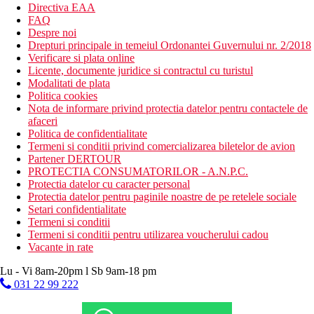
Directiva EAA
FAQ
Despre noi
Drepturi principale in temeiul Ordonantei Guvernului nr. 2/2018
Verificare si plata online
Licente, documente juridice si contractul cu turistul
Modalitati de plata
Politica cookies
Nota de informare privind protectia datelor pentru contactele de
afaceri
Politica de confidentialitate
Termeni si conditii privind comercializarea biletelor de avion
Partener DERTOUR
PROTECTIA CONSUMATORILOR - A.N.P.C.
Protectia datelor cu caracter personal
Protectia datelor pentru paginile noastre de pe retelele sociale
Setari confidentialitate
Termeni si conditii
Termeni si conditii pentru utilizarea voucherului cadou
Vacante in rate
Lu - Vi 8am-20pm l Sb 9am-18 pm
031 22 99 222