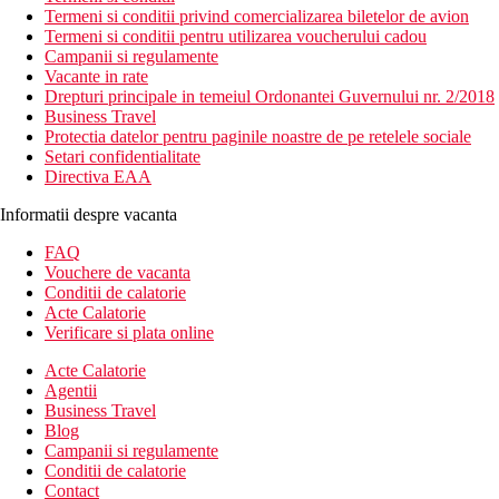
Termeni si conditii privind comercializarea biletelor de avion
Termeni si conditii pentru utilizarea voucherului cadou
Campanii si regulamente
Vacante in rate
Drepturi principale in temeiul Ordonantei Guvernului nr. 2/2018
Business Travel
Protectia datelor pentru paginile noastre de pe retelele sociale
Setari confidentialitate
Directiva EAA
Informatii despre vacanta
FAQ
Vouchere de vacanta
Conditii de calatorie
Acte Calatorie
Verificare si plata online
Acte Calatorie
Agentii
Business Travel
Blog
Campanii si regulamente
Conditii de calatorie
Contact