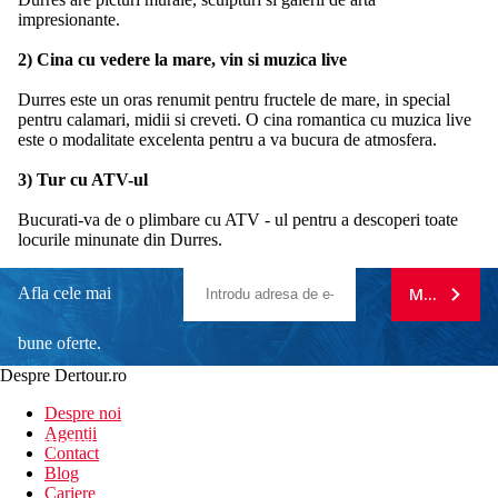
impresionante.
2) Cina cu vedere la mare, vin si muzica live
Durres este un oras renumit pentru fructele de mare, in special
pentru calamari, midii si creveti. O cina romantica cu muzica live
este o modalitate excelenta pentru a va bucura de atmosfera.
3) Tur cu ATV-ul
Bucurati-va de o plimbare cu ATV - ul pentru a descoperi toate
locurile minunate din Durres.
Afla cele mai
MA ABONE
bune oferte.
Despre Dertour.ro
Inscrie-te la
Despre noi
Agentii
newsletter!
Contact
Blog
Cariere