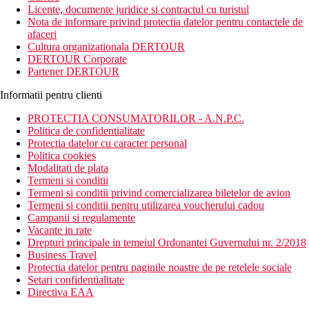
Licente, documente juridice si contractul cu turistul
Nota de informare privind protectia datelor pentru contactele de
afaceri
Cultura organizationala DERTOUR
DERTOUR Corporate
Partener DERTOUR
Informatii pentru clienti
PROTECTIA CONSUMATORILOR - A.N.P.C.
Politica de confidentialitate
Protectia datelor cu caracter personal
Politica cookies
Modalitati de plata
Termeni si conditii
Termeni si conditii privind comercializarea biletelor de avion
Termeni si conditii pentru utilizarea voucherului cadou
Campanii si regulamente
Vacante in rate
Drepturi principale in temeiul Ordonantei Guvernului nr. 2/2018
Business Travel
Protectia datelor pentru paginile noastre de pe retelele sociale
Setari confidentialitate
Directiva EAA