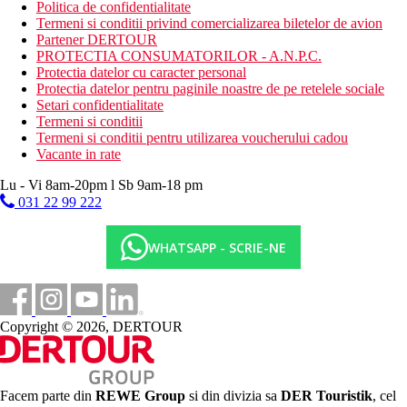
Politica de confidentialitate
Termeni si conditii privind comercializarea biletelor de avion
Partener DERTOUR
PROTECTIA CONSUMATORILOR - A.N.P.C.
Protectia datelor cu caracter personal
Protectia datelor pentru paginile noastre de pe retelele sociale
Setari confidentialitate
Termeni si conditii
Termeni si conditii pentru utilizarea voucherului cadou
Vacante in rate
Lu - Vi 8am-20pm l Sb 9am-18 pm
031 22 99 222
WHATSAPP - SCRIE-NE
Copyright © 2026, DERTOUR
Facem parte din
REWE Group
si din divizia sa
DER Touristik
, cel