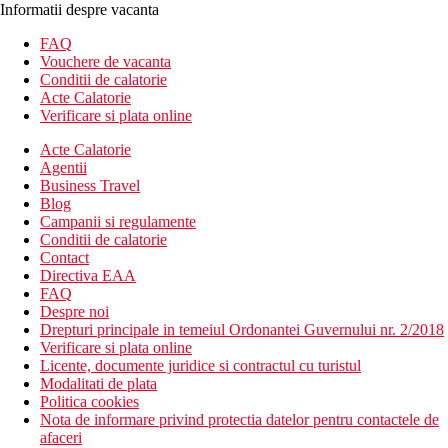
Informatii despre vacanta
FAQ
Vouchere de vacanta
Conditii de calatorie
Acte Calatorie
Verificare si plata online
Acte Calatorie
Agentii
Business Travel
Blog
Campanii si regulamente
Conditii de calatorie
Contact
Directiva EAA
FAQ
Despre noi
Drepturi principale in temeiul Ordonantei Guvernului nr. 2/2018
Verificare si plata online
Licente, documente juridice si contractul cu turistul
Modalitati de plata
Politica cookies
Nota de informare privind protectia datelor pentru contactele de
afaceri