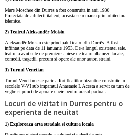
Mare Moschee din Durres a fost construita in anii 1930.
Proiectata de arhitecti italieni, aceasta se remarca prin arhitectura
islamica.
2) Teatrul Aleksandër Moisiu
Aleksandër Moisiu este principalul teatru din Durrës. A fost
infiintat pe data de 11 ianuarie 1953. De-a lungul existentei sale,
teatrul a avut sute de premiere - piese de teatru albaneze locale,
comedii, tragedii, precum si opere ale unor autori straini.
3) Turnul Venetian
Turnul Venetian este parte a fortificatiilor bizantine construite in
secolele V-VI sub imparatul Anastasie I. Acesta a servit ca turn de
veghe si punct de aparare cheie pentru orasul portuar.
Locuri de vizitat in Durres pentru o
experienta de neuitat
1) Exploreaza arta stradala si cultura locala
Durrës are picturi murale, sculpturi si galerii de arta