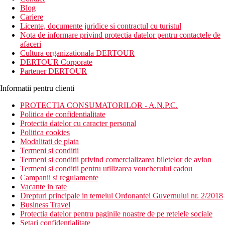
Blog
Cariere
Licente, documente juridice si contractul cu turistul
Nota de informare privind protectia datelor pentru contactele de
afaceri
Cultura organizationala DERTOUR
DERTOUR Corporate
Partener DERTOUR
Informatii pentru clienti
PROTECTIA CONSUMATORILOR - A.N.P.C.
Politica de confidentialitate
Protectia datelor cu caracter personal
Politica cookies
Modalitati de plata
Termeni si conditii
Termeni si conditii privind comercializarea biletelor de avion
Termeni si conditii pentru utilizarea voucherului cadou
Campanii si regulamente
Vacante in rate
Drepturi principale in temeiul Ordonantei Guvernului nr. 2/2018
Business Travel
Protectia datelor pentru paginile noastre de pe retelele sociale
Setari confidentialitate