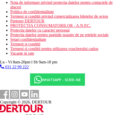
Nota de informare privind protectia datelor pentru contactele de
afaceri
Politica de confidentialitate
Termeni si conditii privind comercializarea biletelor de avion
Partener DERTOUR
PROTECTIA CONSUMATORILOR - A.N.P.C.
Protectia datelor cu caracter personal
Protectia datelor pentru paginile noastre de pe retelele sociale
Setari confidentialitate
Termeni si conditii
Termeni si conditii pentru utilizarea voucherului cadou
Vacante in rate
Lu - Vi 8am-20pm l Sb 9am-18 pm
031 22 99 222
WHATSAPP - SCRIE-NE
Copyright © 2026, DERTOUR