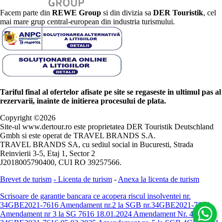
Facem parte din
REWE Group
si din divizia sa
DER Touristik
, cel
mai mare grup central-european din industria turismului.
Tariful final al ofertelor afisate pe site se regaseste in ultimul pas al
rezervarii, inainte de initierea procesului de plata.
Copyright ©
2026
Site-ul www.dertour.ro este proprietatea DER Touristik Deutschland
Gmbh si este operat de TRAVEL BRANDS S.A.
TRAVEL BRANDS SA, cu sediul social in Bucuresti, Strada
Reinvierii 3-5, Etaj 1, Sector 2
J2018005790400, CUI RO 39257566.
Brevet de turism
-
Licenta de turism
-
Anexa la licenta de turism
Scrisoare de garantie bancara ce acopera riscul insolventei nr.
34GBE2021-7616
Amendament nr.2 la SGB nr.34GBE2021-7616
Amendament nr 3 la SG 7616 18.01.2024
Amendament Nr. 4 -