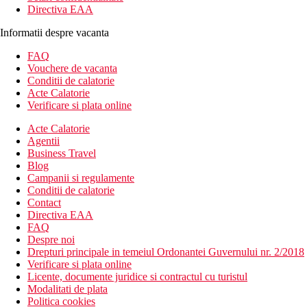
Directiva EAA
Informatii despre vacanta
FAQ
Vouchere de vacanta
Conditii de calatorie
Acte Calatorie
Verificare si plata online
Acte Calatorie
Agentii
Business Travel
Blog
Campanii si regulamente
Conditii de calatorie
Contact
Directiva EAA
FAQ
Despre noi
Drepturi principale in temeiul Ordonantei Guvernului nr. 2/2018
Verificare si plata online
Licente, documente juridice si contractul cu turistul
Modalitati de plata
Politica cookies