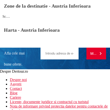
Zone de la destinatie -
Austria Inferioara
Schwechat
Harta -
Austria Inferioara
Afla cele mai
MA ABONE
bune oferte.
Despre Dertour.ro
Inscrie-te la
Despre noi
Agentii
newsletter!
Contact
Blog
Cariere
Licente, documente juridice si contractul cu turistul
Nota de informare privind protectia datelor pentru contactele de