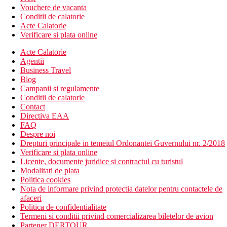
Vouchere de vacanta
Conditii de calatorie
Acte Calatorie
Verificare si plata online
Acte Calatorie
Agentii
Business Travel
Blog
Campanii si regulamente
Conditii de calatorie
Contact
Directiva EAA
FAQ
Despre noi
Drepturi principale in temeiul Ordonantei Guvernului nr. 2/2018
Verificare si plata online
Licente, documente juridice si contractul cu turistul
Modalitati de plata
Politica cookies
Nota de informare privind protectia datelor pentru contactele de
afaceri
Politica de confidentialitate
Termeni si conditii privind comercializarea biletelor de avion
Partener DERTOUR