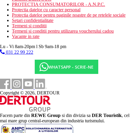
PROTECTIA CONSUMATORILOR - A.N.P.C.
Protectia datelor cu caracter personal
Protectia datelor pentru paginile noastre de pe retelele sociale
Setari confidentialitate
Termeni si conditii
Termeni si conditii pentru utilizarea voucherului cadou
Vacante in rate
Lu - Vi 8am-20pm l Sb 9am-18 pm
031 22 99 222
WHATSAPP - SCRIE-NE
Copyright © 2026, DERTOUR
Facem parte din
REWE Group
si din divizia sa
DER Touristik
, cel
mai mare grup central-european din industria turismului.