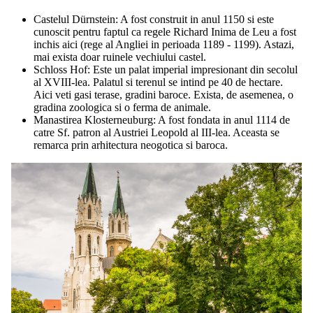
Castelul Dürnstein: A fost construit in anul 1150 si este
cunoscit pentru faptul ca regele Richard Inima de Leu a fost
inchis aici (rege al Angliei in perioada 1189 - 1199). Astazi,
mai exista doar ruinele vechiului castel.
Schloss Hof: Este un palat imperial impresionant din secolul
al XVIII-lea. Palatul si terenul se intind pe 40 de hectare.
Aici veti gasi terase, gradini baroce. Exista, de asemenea, o
gradina zoologica si o ferma de animale.
Manastirea Klosterneuburg: A fost fondata in anul 1114 de
catre Sf. patron al Austriei Leopold al III-lea. Aceasta se
remarca prin arhitectura neogotica si baroca.